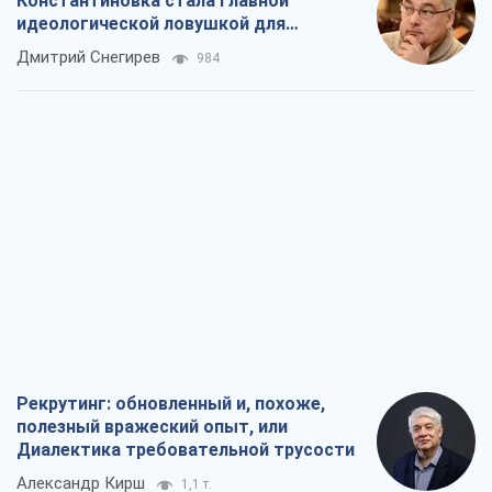
Рекрутинг: обновленный и, похоже,
полезный вражеский опыт, или
Диалектика требовательной трусости
Александр Кирш
1,1 т.
Ни оружия, ни людей: как Лукашенко
создает новую армию
Игар Тышкевич
16,4 т.
Когда закончится война?