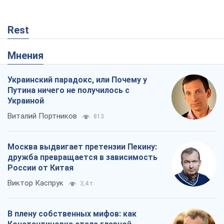
Украиной
Виталий Портников
813
Москва выдвигает претензии Пекину:
дружба превращается в зависимость
России от Китая
Виктор Каспрук
3,4 т.
В плену собственных мифов: как
Константиновка стала главной
идеологической ловушкой для
российских оккупантов
Дмитрий Снегирев
984