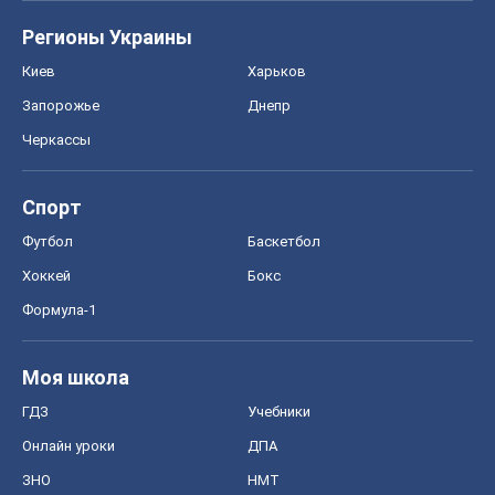
Футбол
Баскетбол
Хоккей
Бокс
Формула-1
Моя школа
ГДЗ
Учебники
Онлайн уроки
ДПА
ЗНО
НМТ
СНГ решебники
Авто
Тест Драйв
Электромобили
Акции
Сервис