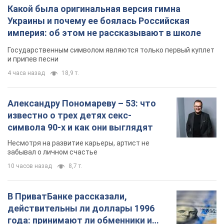
Александру Пономареву – 53: что
известно о трех детях секс-
символа 90-х и как они выглядят
Несмотря на развитие карьеры, артист не
забывал о личном счастье
10 часов назад
8,7 т.
В ПриватБанке рассказали,
действительны ли доллары 1996
года: принимают ли обменники и
банки такие купюры
Что делать, если банки и обменники не
принимают старые доллары
11 часов назад
78,0 т.