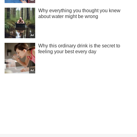
Подписывайся на наш Telegram . Получай только самое
важное!
Подписаться
Подписаться
Мир
Количество беженцев в...