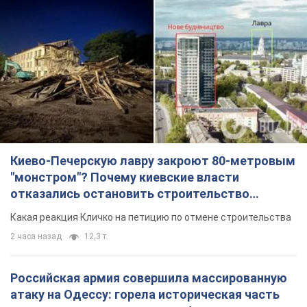
Киево-Печерскую лавру закроют 80-метровым
"монстром"? Почему киевские власти
отказались остановить строительство
небоскреба "московского верующего"
Какая реакция Кличко на петицию по отмене строительства
2 часа назад
12,3 т.
Российская армия совершила массированную
атаку на Одессу: горела историческая часть
города, есть пострадавшие. Фото и видео
Для террора враг применил ракеты и дроны
9 минут назад
52,7 т.
«Они воюют против продовольственной
безопасности мира!» Зеленский заявил, что
российская армия вновь обстреляла порт в
Одессе