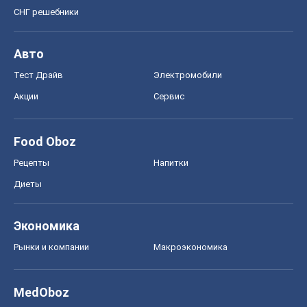
Food Oboz
Рецепты
Напитки
Диеты
Экономика
Рынки и компании
Mакроэкономика
MedOboz
Новости медицины
MAMACLUB
Шоу
Афиша
Сплетни
Красота
Мода
Женский Журнал