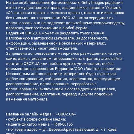
На все опубликованные фотоматериалы Getty Images редакция
имеет имущественные права, защищаемые законом Украины
«Об авторских правах и смежных правах», никто не имеет права
без письменного разрешения ООО «Золотая середина» их
использовать, они не подлежат дальнейшему воспроизводству,
переводу, распространению в любой форме.
Редакция OBOZ.UA может не разделять точку зрения,
изложенную в авторском материале. За достоверность
информации, размещенной в рекламных материалах,
ответственность несет рекламодатель.
Запрещено использование материалов размещенных на этом
сайте, даже с указанием гиперссылки на страницу этого сайта,
логотипа OBOZ.UA или любого другого упоминания, но без
письменного разрешения Редакции/ООО «Золотая середина»
Незаконным использованием материалов будет считаться:
любое копирование, публикация, перепечатка, последующее
распространение, использование, переработка с
использованием, включением в состав других материалов,
распространение, адаптация, перевод и другие подобные
изменения материала.
Название онлайн медиа — «OBOZ.UA»
- субъект в сфере онлайн медиа;
- идентификатор медиа — R40-06156;
- почтовый адрес — ул. Деревообрабатывающая, д. 7, г. Киев,