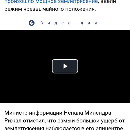
произошло мощное землетрясение
, ввели
режим чрезвычайного положения.
Видео дня
Play Video
Министр информации Непала Минендра
Рижал отметил, что самый большой ущерб от
землетрясения наблюдается в его эпицентре,