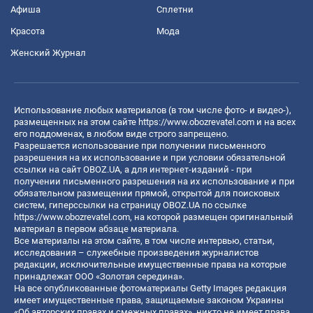
Афиша
Сплетни
Красота
Мода
Женский Журнал
Использование любых материалов (в том числе фото- и видео-),
размещенных на этом сайте
https://www.obozrevatel.com
и на всех
его поддоменах, в любом виде строго запрещено.
Разрешается использование при получении письменного
разрешения на их использование и при условии обязательной
ссылки на сайт OBOZ.UA, а для интернет-изданий - при
получении письменного разрешения на их использование и при
обязательном размещении прямой, открытой для поисковых
систем, гиперссылки на страницу OBOZ.UA по ссылке
https://www.obozrevatel.com
, на которой размещен оригинальный
материал в первом абзаце материала.
Все материалы на этом сайте, в том числе интервью, статьи,
исследования – служебные произведения журналистов
редакции, исключительные имущественные права на которые
принадлежат ООО «Золотая середина».
На все опубликованные фотоматериалы Getty Images редакция
имеет имущественные права, защищаемые законом Украины
«Об авторских правах и смежных правах», никто не имеет права