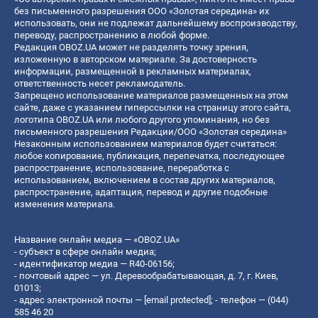
без письменного разрешения ООО «Золотая середина» их
использовать, они не подлежат дальнейшему воспроизводству,
переводу, распространению в любой форме.
Редакция OBOZ.UA может не разделять точку зрения,
изложенную в авторском материале. За достоверность
информации, размещенной в рекламных материалах,
ответственность несет рекламодатель.
Запрещено использование материалов размещенных на этом
сайте, даже с указанием гиперссылки на страницу этого сайта,
логотипа OBOZ.UA или любого другого упоминания, но без
письменного разрешения Редакции/ООО «Золотая середина»
Незаконным использованием материалов будет считаться:
любое копирование, публикация, перепечатка, последующее
распространение, использование, переработка с
использованием, включением в состав других материалов,
распространение, адаптация, перевод и другие подобные
изменения материала.
Название онлайн медиа — «OBOZ.UA»
- субъект в сфере онлайн медиа;
- идентификатор медиа — R40-06156;
- почтовый адрес — ул. Деревообрабатывающая, д. 7, г. Киев,
01013;
- адрес электронной почты —
[email protected]
; - телефон — (044)
585 46 20