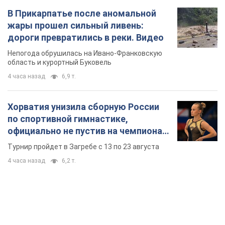
В Прикарпатье после аномальной
жары прошел сильный ливень:
дороги превратились в реки. Видео
Непогода обрушилась на Ивано-Франковскую
область и курортный Буковель
4 часа назад
6,9 т.
Хорватия унизила сборную России
по спортивной гимнастике,
официально не пустив на чемпионат
Европы основных спортсменов
Турнир пройдет в Загребе с 13 по 23 августа
4 часа назад
6,2 т.