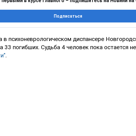
 первыми в курсе главного – подпишитесь на Новини на
Подписаться
а в психоневрологическом диспансере Новгородс
 33 погибших. Судьба 4 человек пока остается н
и"
.