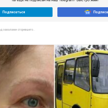
Ты еще не подписан на наш Telegram? Быстро жми!
Подписаться
Подписа
д завалами сгоревшего...