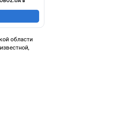
 OBOZ.UA в
кой области
еизвестной,