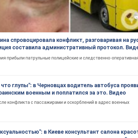
на спровоцировала конфликт, разговаривая на ру
иция составила административный протокол. Вид
ия прибыли патрульные полицейские и следственно-оперативная
что глупы": в Черновцах водитель автобуса прояв
раинским военным и поплатился за это. Видео
сле конфликта с пассажирами и оскорблений в адрес военных
ексуальностью": в Киеве консультант салона крас