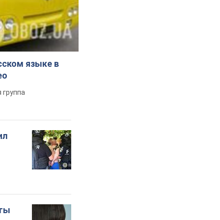
сском языке в
ео
 группа
ил
оты