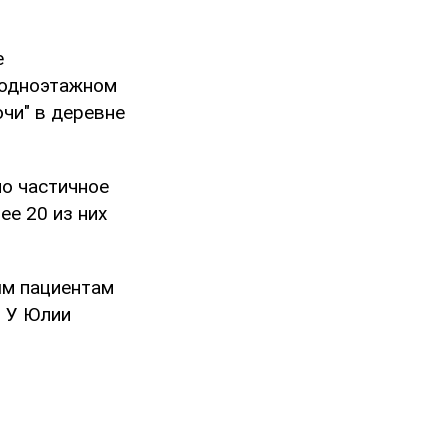
е
в одноэтажном
чи" в деревне
о частичное
ее 20 из них
ым пациентам
. У Юлии