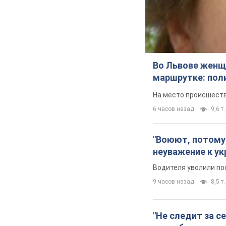
Во Львове женщи
маршрутке: пол
На место происшеств
6 часов назад
9,6 т.
"Воюют, потому 
неуважение к ук
Водителя уволили по
9 часов назад
8,5 т.
"Не следит за с