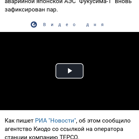
аварийной японской АЭС "Фукусима-1" вновь
зафиксирован пар.
Видео дня
Play Video
Как пишет
РИА "Новости"
, об этом сообщило
агентство Киодо со ссылкой на оператора
станции компанию ТЕРСО.