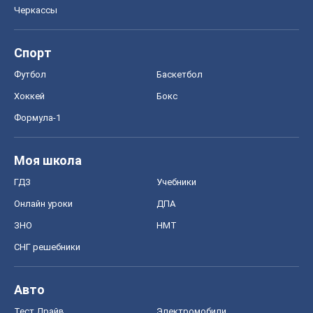
Черкассы
Спорт
Футбол
Баскетбол
Хоккей
Бокс
Формула-1
Моя школа
ГДЗ
Учебники
Онлайн уроки
ДПА
ЗНО
НМТ
СНГ решебники
Авто
Тест Драйв
Электромобили