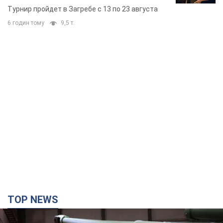
Европы основных спортсменов
Турнир пройдет в Загребе с 13 по 23 августа
6 годин тому
9,5 т.
TOP NEWS