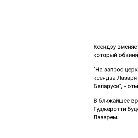
Ксендзу вменяет
который обвиня
"На запрос цер
ксендза Лазаря
Беларуси", - от
В ближайшее вр
Гуджеротти буд
Лазарем.