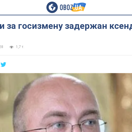
и за госизмену задержан ксен
28
1,7 т.