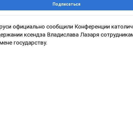
Подписаться
руси официально сообщили Конференции католич
держании ксендза Владислава Лазаря сотрудника
мене государству.