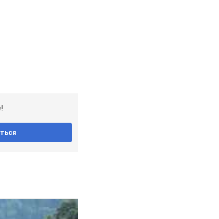
!
ться