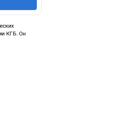
еских
ми КГБ. Он