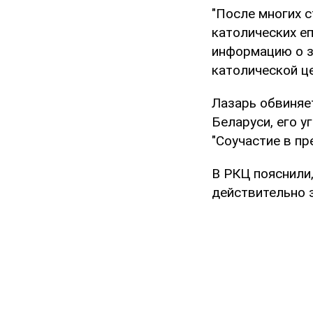
"После многих с
католических е
информацию о з
католической ц
Лазарь обвиняет
Беларуси, его у
"Соучастие в пр
В РКЦ пояснили,
действительно 