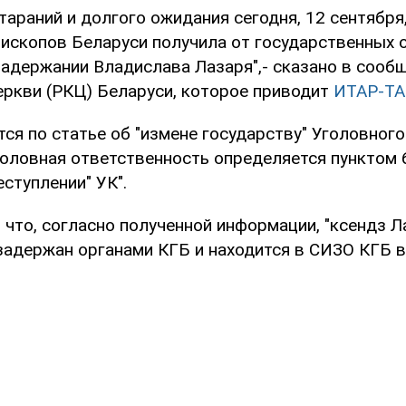
тараний и долгого ожидания сегодня, 12 сентябр
пископов Беларуси получила от государственных 
адержании Владислава Лазаря",- сказано в сооб
еркви (РКЦ) Беларуси, которое приводит
ИТАР-Т
ся по статье об "измене государству" Уголовного
головная ответственность определяется пунктом 
еступлении" УК".
 что, согласно полученной информации, "ксендз Л
задержан органами КГБ и находится в СИЗО КГБ в