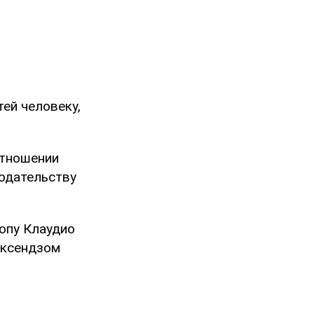
тей человеку,
отношении
нодательству
опу Клаудио
 ксендзом