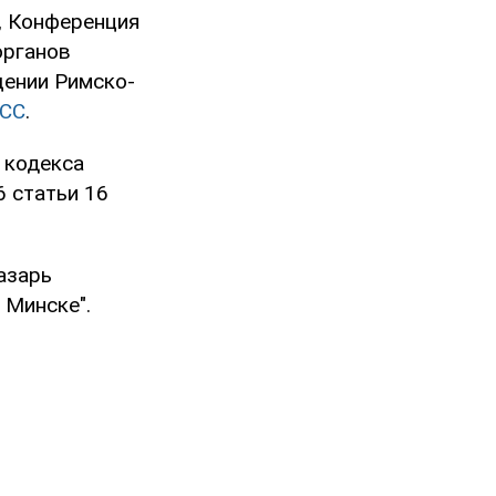
я, Конференция
органов
щении Римско-
АСС
.
 кодекса
6 статьи 16
азарь
 Минске".