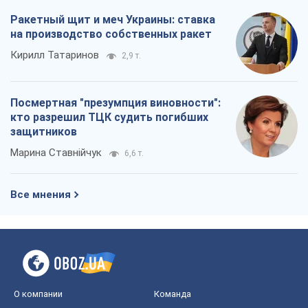
Ракетный щит и меч Украины: ставка
на производство собственных ракет
Кирилл Татаринов
2,9 т.
Посмертная "презумпция виновности":
кто разрешил ТЦК судить погибших
защитников
Марина Ставнійчук
6,6 т.
Все мнения
О компании
Команда