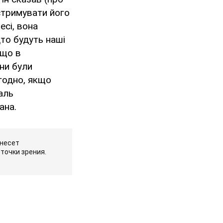
 стримувати його
есі, вона
дто будуть наші
 що в
ни були
годно, якщо
аль
ана.
 несет
точки зрения.