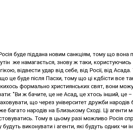
Росія буде піддана новим санкціям, тому що вона
Путін же намагається, знову ж таки, користуючись
кою, відвести удар від себе, від Росії, від Асада.
 що це буде після Пасхи, тому що ці кдбісти все та
кихось формально християнських свят, вони мож
зати: "Ви ж бачите, це не Асад, це хтось інший, це 
аховувати, що через університет дружби народів 
е багато народів на Близькому Сході. Ці агенти 
товуватись. Тому в цьому разі можливо Росія сп
ку будуть виконувати і агенти, які будуть одних чи 