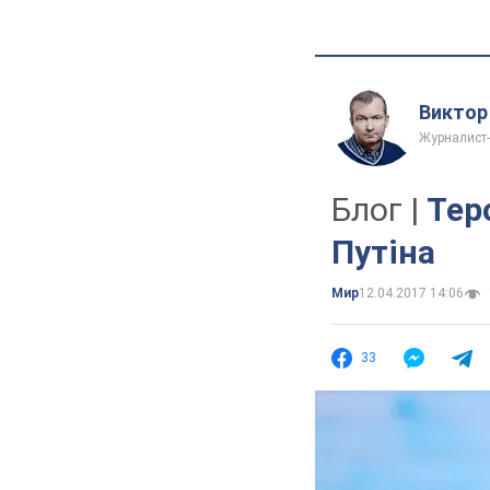
Виктор
Журналист
Блог |
Тер
Путіна
Мир
12.04.2017 14:06
33