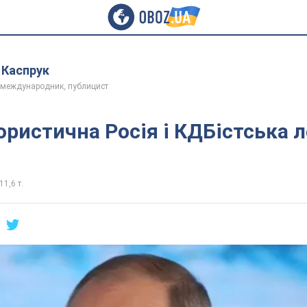
 Каспрук
-международник, публицист
ористична Росія і КДБістська л
11,6 т.