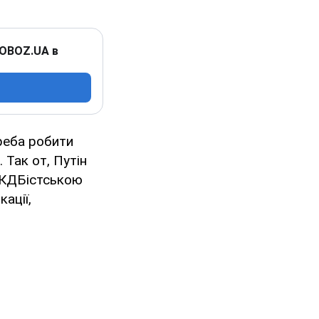
 OBOZ.UA в
треба робити
 Так от, Путін
я КДБістською
ації,