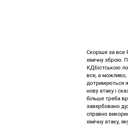
Скоріше за все 
хімічну зброю. 
КДБістською логі
все, а можливо,
дотримуються я
нову атаку і ска
більше треба вр
завербовано дуж
справно викорис
хімічну атаку, я