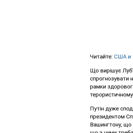
Читайте:
США и 
Що вирішує Луб’
спрогнозувати н
рамки здорового 
терористичному 
Путін дуже спод
президентом Спо
Вашингтону, що 
що з ними треба 