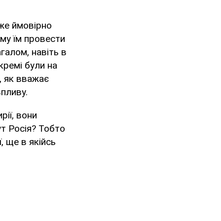
уже ймовірно
му їм провести
галом, навіть в
окремі були на
, як вважає
впливу.
рії, вони
ут Росія? Тобто
, ще в якійсь