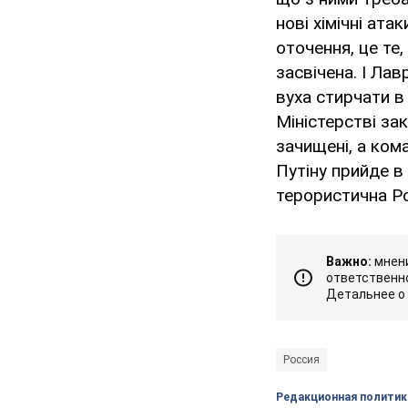
нові хімічні ата
оточення, це те
засвічена. І Ла
вуха стирчати в
Міністерстві з
зачищені, а ком
Путіну прийде в
терористична Ро
Важно:
мнени
ответственно
Детальнее о
Россия
Редакционная политик