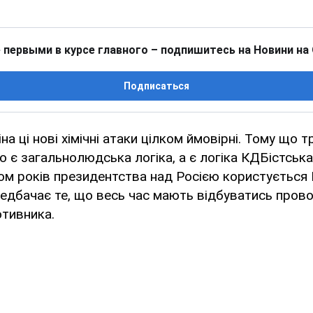
 первыми в курсе главного – подпишитесь на Новини на
Подписаться
на ці нові хімічні атаки цілком ймовірні. Тому що 
о є загальнолюдська логіка, а є логіка КДБістська.
аком років президентства над Росією користуєтьс
редбачає те, що весь час мають відбуватись провок
отивника.