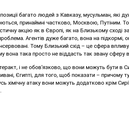
позиції багато людей з Кавказу, мусульман, які д
ться, принаймні частково, Москвою, Путіним. То
стичну акцію як в Європі, як на Близькому сході за
є проблема. Агентів дуже багато, вона на підкормі, 
нсервовані. Тому Близький схід – це сфера впливу
ому вона така просто не віддасть так звану сферу 
еракт, і не обов’язково, що вони можуть бути в Си
ивані, Єгипті, для того, щоб показати – причому т
сь хімічну атаку вони можуть додатково крім Сирії
.