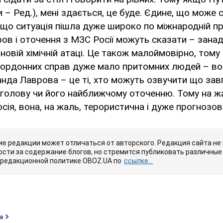
ки – Ред.), мені здається, це буде. Єдине, що може
, що ситуація пішла дуже широко по міжнародній пр
вров і оточення з МЗС Росії можуть сказати – зана
 новій хімічній атаці. Це також малоймовірно, тому
акордонних справ дуже мало притомних людей – во
анда Лаврова – це ті, хто можуть озвучити що зав
 голову чи його найближчому оточенню. Тому на ж
сія, вона, на жаль, терористична і дуже прогнозов
е редакции может отличаться от авторского. Редакция сайта не
сти за содержание блогов, но стремится публиковать различные 
 редакционной политике OBOZ.UA по
ссылке...
а