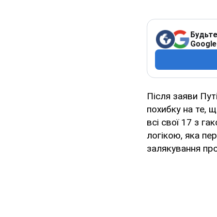
Будьте
Google
Після заяви Путі
похибку на те, щ
всі свої 17 з г
логікою, яка пе
залякування пр