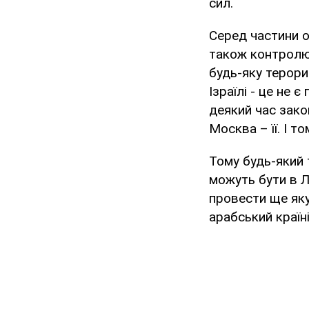
сил.
Серед частини о
також контролюю
будь-яку терори
Ізраїлі - це не 
деякий час зако
Москва – її. І т
Тому будь-який т
можуть бути в Л
провести ще яку
арабський країні