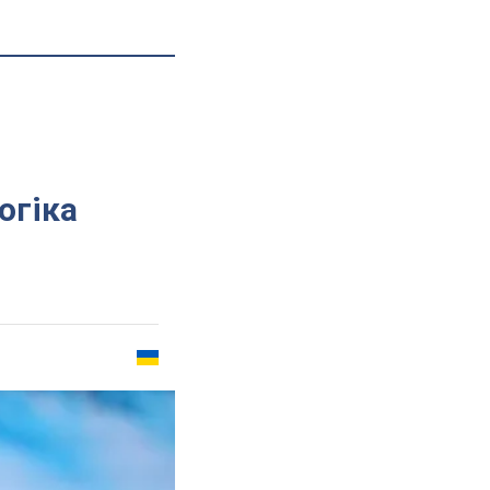
огіка