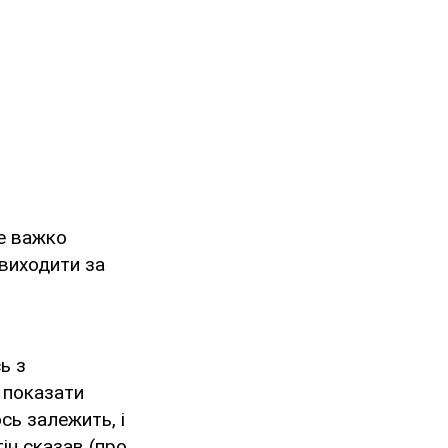
же важко
виходити за
ь з
 показати
сь залежить, і
тін сказав (про