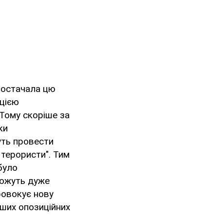
 постачала цю
 цією
 Тому скоріше за
ки
уть провести
– терористи". Тим
було
можуть дуже
ровокує нову
інших опозиційних