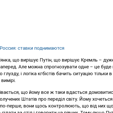
Россия: ставки поднимаются
янка, що вирішує Путін, що вирішує Кремль – ду
аперед. Але можна спрогнозувати одне – це буде 
глузду, і логіка кгбістів бачить ситуацію тільки в
вимірі.
івається, що йому все ж таки вдасться домовитис
лучених Штатів про переділ світу. Йому хочеться
по-перше, вони щось контролюють, що від них що
сідати за стіл і говорити на рівних. Тому якщо Пу