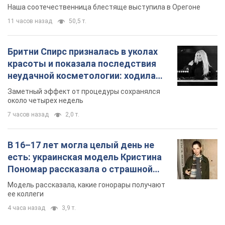
Видео
Наша соотечественница блестяще выступила в Орегоне
11 часов назад
50,5 т.
Бритни Спирс призналась в уколах
красоты и показала последствия
неудачной косметологии: ходила
так почти месяц
Заметный эффект от процедуры сохранялся
около четырех недель
7 часов назад
2,0 т.
В 16–17 лет могла целый день не
есть: украинская модель Кристина
Пономар рассказала о страшной
стороне модельной карьеры
Модель рассказала, какие гонорары получают
ее коллеги
4 часа назад
3,9 т.