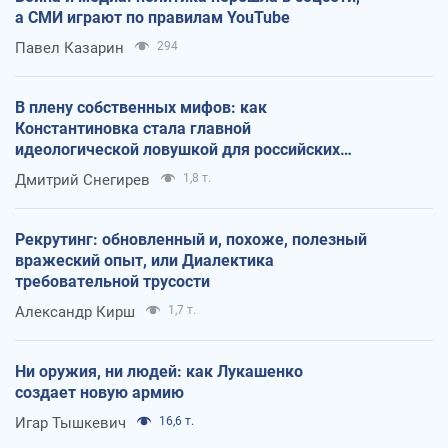
а СМИ играют по правилам YouTube
Павел Казарин
294
В плену собственных мифов: как
Константиновка стала главной
идеологической ловушкой для российских
оккупантов
Дмитрий Снегирев
1,8 т.
Рекрутинг: обновленный и, похоже, полезный
вражеский опыт, или Диалектика
требовательной трусости
Александр Кирш
1,7 т.
Ни оружия, ни людей: как Лукашенко
создает новую армию
Игар Тышкевич
16,6 т.