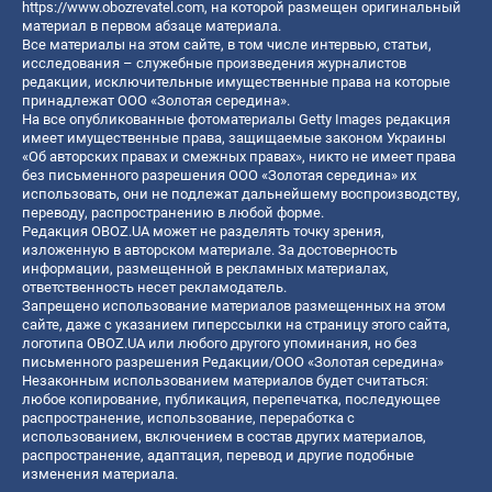
https://www.obozrevatel.com
, на которой размещен оригинальный
материал в первом абзаце материала.
Все материалы на этом сайте, в том числе интервью, статьи,
исследования – служебные произведения журналистов
редакции, исключительные имущественные права на которые
принадлежат ООО «Золотая середина».
На все опубликованные фотоматериалы Getty Images редакция
имеет имущественные права, защищаемые законом Украины
«Об авторских правах и смежных правах», никто не имеет права
без письменного разрешения ООО «Золотая середина» их
использовать, они не подлежат дальнейшему воспроизводству,
переводу, распространению в любой форме.
Редакция OBOZ.UA может не разделять точку зрения,
изложенную в авторском материале. За достоверность
информации, размещенной в рекламных материалах,
ответственность несет рекламодатель.
Запрещено использование материалов размещенных на этом
сайте, даже с указанием гиперссылки на страницу этого сайта,
логотипа OBOZ.UA или любого другого упоминания, но без
письменного разрешения Редакции/ООО «Золотая середина»
Незаконным использованием материалов будет считаться:
любое копирование, публикация, перепечатка, последующее
распространение, использование, переработка с
использованием, включением в состав других материалов,
распространение, адаптация, перевод и другие подобные
изменения материала.