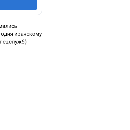
мались
годня иранскому
спецслужб)