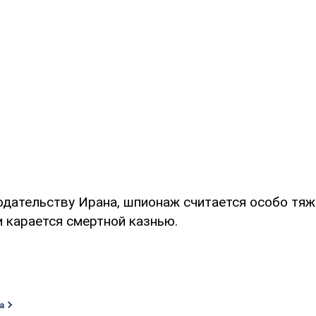
одательству Ирана, шпионаж считается особо тя
и карается смертной казнью.
а