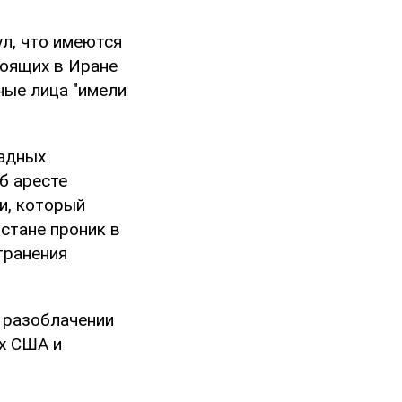
л, что имеются
тоящих в Иране
ные лица "имели
падных
б аресте
и, который
стане проник в
транения
 разоблачении
ах США и