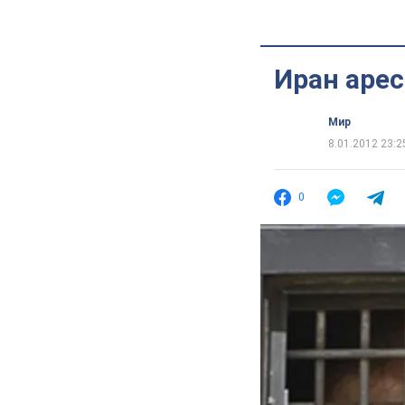
Иран аре
Мир
8.01.2012 23:2
0