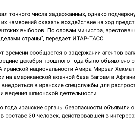
вал точного числа задержанных, однако подчеркну
 их намерений оказать воздействие на ход предс
ентских выборов. По словам министра, арестован
еделами страны", передает ИТАР-ТАСС.
от времени сообщается о задержании агентов за
ередине декабря прошлого года было объявлено о
 иранской национальности Амира Мирзаи Хекмат
ки на американской военной базе Баграм в Афгани
 внедриться в иранские спецслужбы для распрос
и ведения шпионской деятельности.
о года иранские органы безопасности объявили о
 в составе 30 человек, действовавшей в интерес