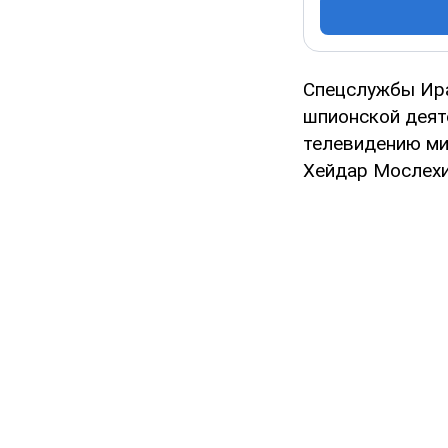
Спецслужбы Ира
шпионской деят
телевидению ми
Хейдар Мослехи