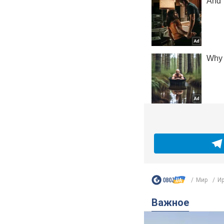
Мир
Ир
Важное