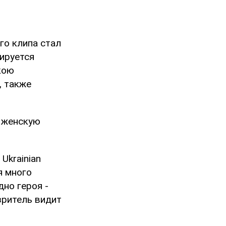
го клипа стал
ируется
кою
, также
а женскую
Ukrainian
я много
но героя -
зритель видит