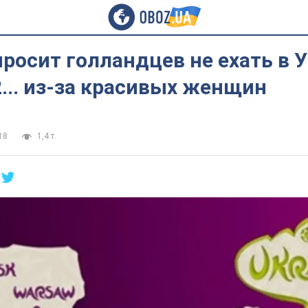
росит голландцев не ехать в У
... из-за красивых женщин
18
1,4 т.