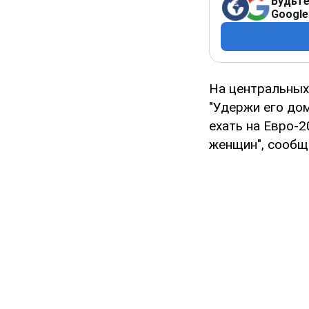
Будьте
Google
На центральных
"Удержи его до
ехать на Евро-2
женщин", сооб