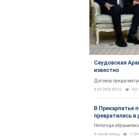
Саудовская Арав
известно
Договор предусматри
8.08.2026 00:22
4,8 
В Прикарпатье 
превратились в 
Непогода обрушилась
6 часов назад
11,8 т