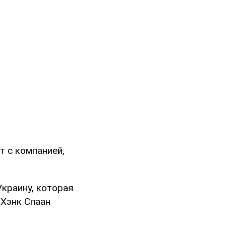
т с компанией,
Украину, которая
 Хэнк Спаан