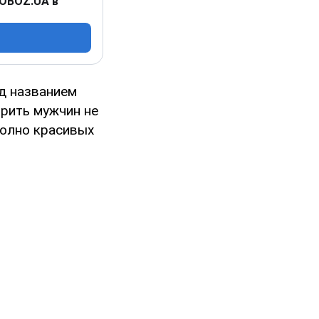
 OBOZ.UA в
д названием
орить мужчин не
 полно красивых