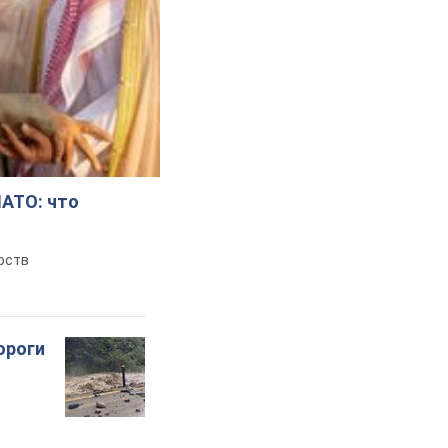
НАТО: что
рств
ороги