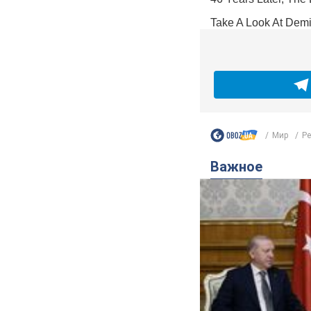
Мир
Ре
Важное