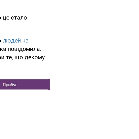
 це стало
о
людей на
нка повідомила,
ри те, що декому