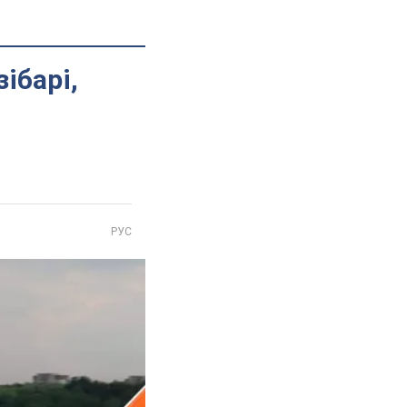
ібарі,
РУС