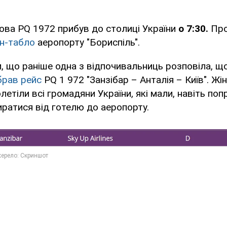
рова PQ 1972 прибув до столиці України
о 7:30.
Про
н-табло
аеропорту "Бориспіль".
, що раніше одна з відпочивальниць розповіла, щ
брав рейс
PQ 1 972 "Занзібар – Анталія – Київ". Жі
летіли всі громадяни України, які мали, навіть поп
ратися від готелю до аеропорту.