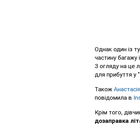
Однак один із т
частину багажу 
З огляду на це 
для прибуття у "
Також
Анастасія
повідомила в
In
Крім того, дівчи
дозаправка літ