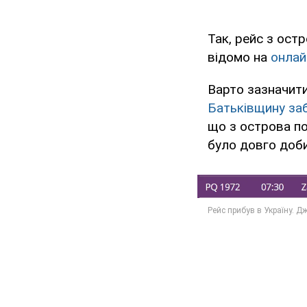
Так, рейс з ост
відомо на
онлай
Варто зазначити
Батьківщину за
що з острова по
було довго доби