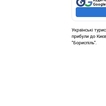
Google
Українські турис
прибули до Киє
"Бориспіль".