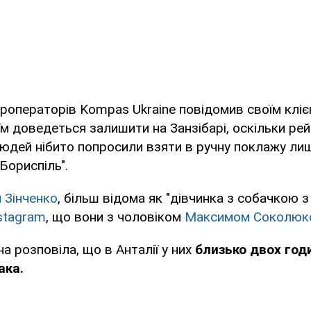
уроператорів Kompas Ukraine повідомив своїм клі
їм доведеться залишити на Занзібарі, оскільки рей
людей нібито попросили взяти в ручну поклажу ли
Бориспіль".
 Зінченко
, більш відома як "дівчинка з собачкою з
stagram
, що вони з чоловіком
Максимом Соколюк
на розповіла, що в Анталії у них
близько двох год
ака.