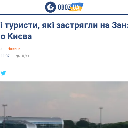
 туристи, які застрягли на Занз
о Києва
р
Новини
 11:37
8,9 т.