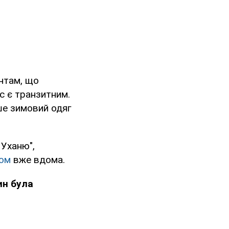
єнтам, що
с є транзитним.
ше зимовий одяг
 Уханю",
ом
вже вдома.
ин була