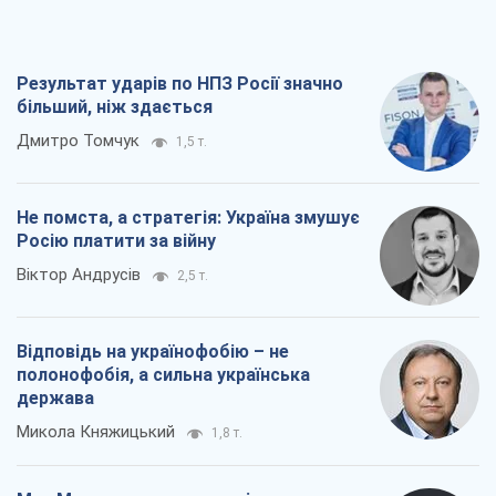
Результат ударів по НПЗ Росії значно
більший, ніж здається
Дмитро Томчук
1,5 т.
Не помста, а стратегія: Україна змушує
Росію платити за війну
Віктор Андрусів
2,5 т.
Відповідь на українофобію – не
полонофобія, а сильна українська
держава
Микола Княжицький
1,8 т.