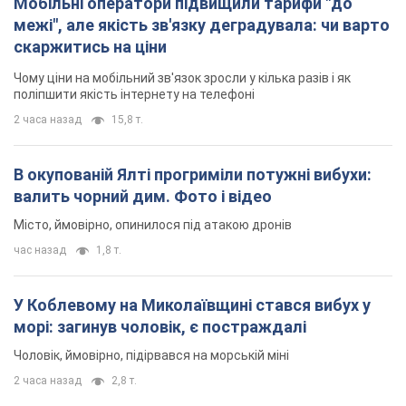
Мобільні оператори підвищили тарифи "до
межі", але якість зв'язку деградувала: чи варто
скаржитись на ціни
Чому ціни на мобільний зв'язок зросли у кілька разів і як
поліпшити якість інтернету на телефоні
2 часа назад
15,8 т.
В окупованій Ялті прогриміли потужні вибухи:
валить чорний дим. Фото і відео
Місто, ймовірно, опинилося під атакою дронів
час назад
1,8 т.
У Коблевому на Миколаївщині стався вибух у
морі: загинув чоловік, є постраждалі
Чоловік, ймовірно, підірвався на морській міні
2 часа назад
2,8 т.