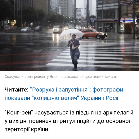
Читайте:
''Розруха і запустіння'': фотографи
показали ''колишню велич'' України і Росії
"Конг-рей" насувається із півдня на архіпелаг й
у вихідні повинен впритул підійти до основної
території країни.