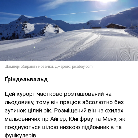
Ґріндельвальд
Цей курорт частково розташований на
льодовику, тому він працює абсолютно без
зупинок цілий рік. Розміщений він на схилах
мальовничих гір Айгер, Юнгфрау та Менх, які
поєднуються цілою низкою підйомників та
фунікулерів.