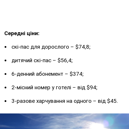
Середні ціни:
скі-пас для дорослого – $74,8;
дитячий скі-пас – $56,4;
6-денний абонемент – $374;
2-місний номер у готелі – від $94;
3-разове харчування на одного – від $45.