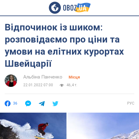
Відпочинок із шиком:
розповідаємо про ціни та
умови на елітних курортах
Швейцарії
Альбіна Панченко
Місця
22.01.2022 07:00
46,4 т.
36
РУС