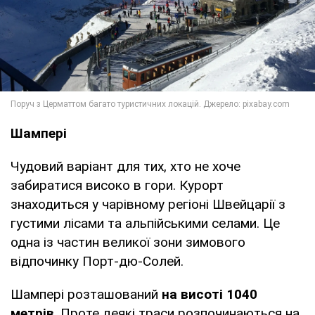
Шампері
Чудовий варіант для тих, хто не хоче
забиратися високо в гори. Курорт
знаходиться у чарівному регіоні Швейцарії з
густими лісами та альпійськими селами. Це
одна із частин великої зони зимового
відпочинку Порт-дю-Солей.
Шампері розташований
на висоті 1040
метрів
. Проте деякі траси розпочинаються на