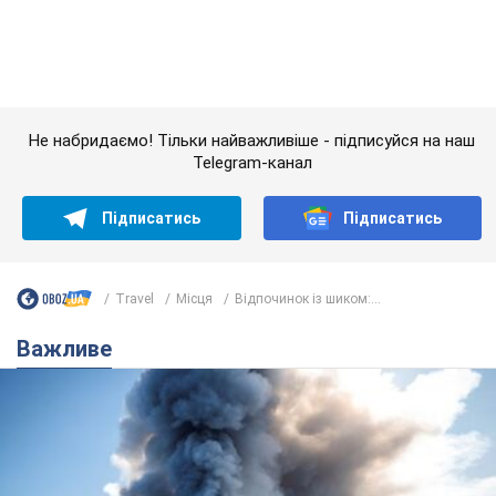
"У мене для росіян погані новини": Селезньов
припустив, чим закінчиться "війна складів"
Москва може стати "островом" і зануритися в темряву,
спрогнозував військовий експерт
5.08.2026 16:00
60,9 т.
Банки "готуються" до нового курсу
долара: українцям розповіли, чого
очікувати
Яким буде курс валюти в обмінниках
11 годин тому
119,9 т.
"Джипінг руйнує екосистеми, які
формувалися сотні років": у