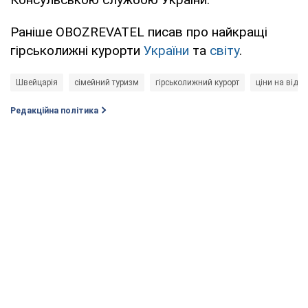
Раніше OBOZREVATEL писав про найкращі
гірськолижні курорти
України
та
світу
.
Швейцарія
сімейний туризм
гірськолижний курорт
ціни на відп
Редакційна політика