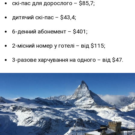
скі-пас для дорослого – $85,7;
дитячий скі-пас – $43,4;
6-денний абонемент – $401;
2-місний номер у готелі – від $115;
3-разове харчування на одного – від $47.