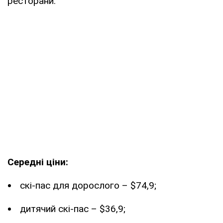
ресторани.
Середні ціни:
скі-пас для дорослого – $74,9;
дитячий скі-пас – $36,9;