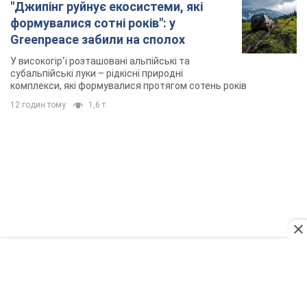
TOP NEWS
Українці "хакнули" Пенсійний фонд: виплати
масово підвищують через позови, але грошей
не вистачає
Як перераховують пенсії
4 години тому
80,8 т.
ВАКС обрав запобіжний захід експосолці