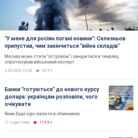
Greenpeace забили на сполох
У високогір'ї розташовані альпійські та
субальпійські луки – рідкісні природні
комплекси, які формувалися протягом сотень років
12 годин тому
1,6 т.