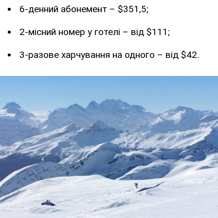
6-денний абонемент – $351,5;
2-місний номер у готелі – від $111;
3-разове харчування на одного – від $42.