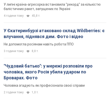
У липні країна-агресорка встановила "рекорд" за кількістю
балістичних ракет, запущених по Україні
4 години тому
45,8 т.
У Єкатеринбурзі атаковано склад Wildberries: є
влучання, піднявся дим. Фото і відео
Не допомогла росіянам навіть робота ППО
3 години тому
8,8 т.
"Чудовий батько": у мережі розповіли про
чоловіка, якого Росія убила ударом по
Броварах. Фото
Чоловіка згадують як професіонала своєї справи
2 години тому
1,0 т.