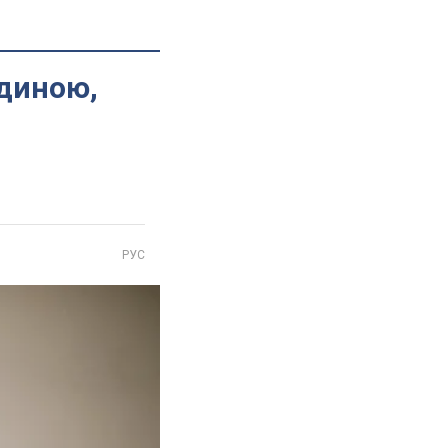
юдиною,
РУС