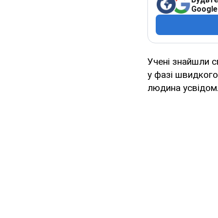
Google
Учені знайшли с
у фазі швидкого
людина усвідомл