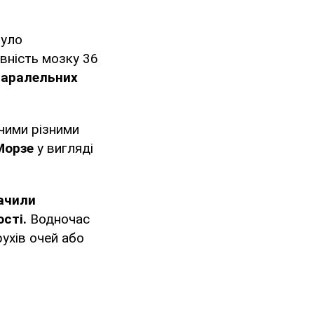
уло
ивність мозку 36
паралельних
ячими різними
Морзе
у вигляді
бачили
сті.
Водночас
ухів очей або