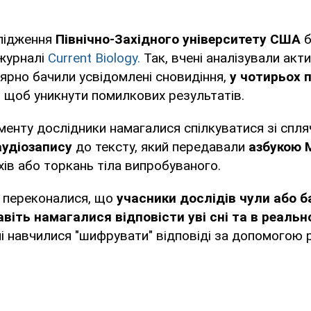
лідження
Північно-Західного університету США
б
 журналі
Current Biology.
Так, вчені аналізували акт
лярно бачили усвідомлені сновидіння,
у чотирьох 
,
щоб уникнути помилкових результатів.
менту дослідники намагалися спілкуватися зі спл
аудіозапису
до тексту, який передавали
азбукою 
хів або торкань тіла випробуваного.
і переконалися, що
учасники дослідів чули або 
віть намагалися відповісти уві сні та в реально
ні навчилися "шифрувати" відповіді за допомогою р