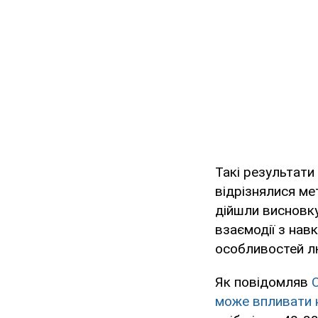
Такі результати
відрізнялися ме
дійшли висновку
взаємодії з нав
особливостей л
Як повідомляв
може впливати 