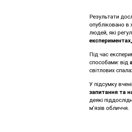
Результати дос
опубліковано в
людей, які регу
експериментах
Під час експери
способами: від
світлових спала
У підсумку вчен
запитання та на
деякі піддослід
м'язів обличчя.