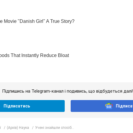
Підпишись на Telegram-канал і подивись, що відбудеться далі
Підписатись
Підписа
ї
(Архів) Наука
Учені знайшли спосіб...