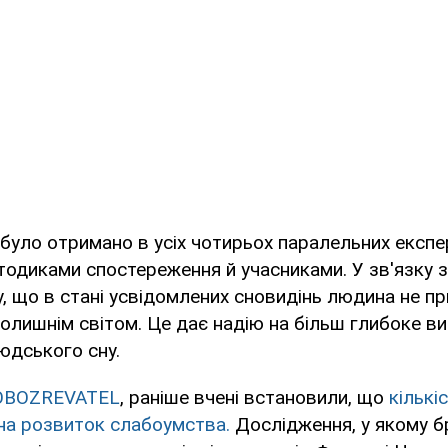
 було отримано в усіх чотирьох паралельних експе
тодиками спостереження й учасниками. У зв'язку 
, що в стані усвідомлених сновидінь людина не п
колишнім світом. Це дає надію на більш глибоке в
юдського сну.
OBOZREVATEL
, раніше вчені встановили, що
кількі
на розвиток слабоумства.
Дослідження, у якому б