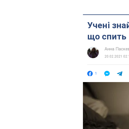
Учені зна
що спить
Анна Паске
20.02.2021 02:
1