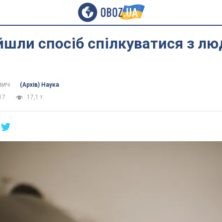
йшли спосіб спілкуватися з л
вич
(Архів) Наука
17
17,1 т.