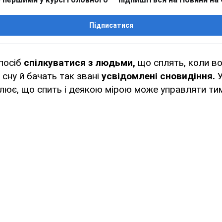
Підписатися
посіб
спілкуватися з людьми,
що сплять, коли в
 сну й бачать так звані
усвідомлені сновидіння.
У
ює, що спить і деякою мірою може управляти тим,