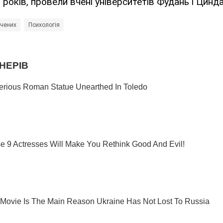
 років, провели вчені університетів Фудань і Цинда
чених
Психологія