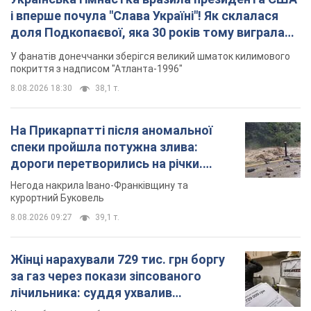
і вперше почула "Слава Україні"! Як склалася
доля Подкопаєвої, яка 30 років тому виграла
"золото" Олімпіади
У фанатів донеччанки зберігся великий шматок килимового
покриття з надписом "Атланта-1996"
8.08.2026 18:30
38,1 т.
На Прикарпатті після аномальної
спеки пройшла потужна злива:
дороги перетворились на річки.
Відео
Негода накрила Івано-Франківщину та
курортний Буковель
8.08.2026 09:27
39,1 т.
Жінці нарахували 729 тис. грн боргу
за газ через покази зіпсованого
лічильника: суддя ухвалив
неочікуване рішення