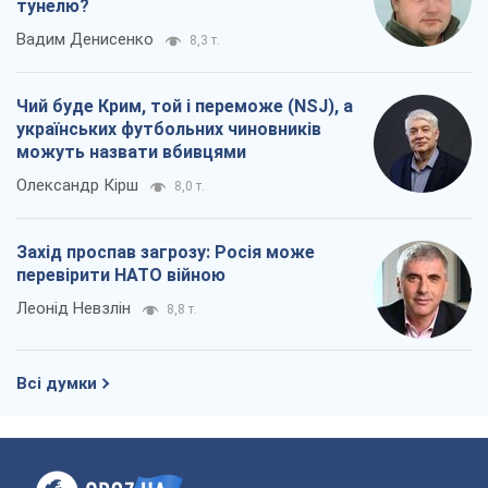
тунелю?
Вадим Денисенко
8,3 т.
Чий буде Крим, той і переможе (NSJ), а
українських футбольних чиновників
можуть назвати вбивцями
Олександр Кірш
8,0 т.
Захід проспав загрозу: Росія може
перевірити НАТО війною
Леонід Невзлін
8,8 т.
Всі думки