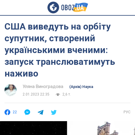
США виведуть на орбіту
супутник, створений
українськими вченими:
запуск транслюватимуть
наживо
Уляна Виноградова
(Архів) Наука
2.01.2023 22:35
2,6 т.
22
РУС