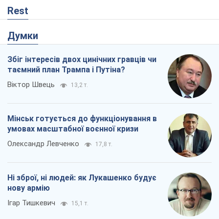
Rest
Думки
Збіг інтересів двох цинічних гравців чи
таємний план Трампа і Путіна?
Віктор Швець
13,2 т.
Мінськ готується до функціонування в
умовах масштабної воєнної кризи
Олександр Левченко
17,8 т.
Ні зброї, ні людей: як Лукашенко будує
нову армію
Ігар Тишкевич
15,1 т.