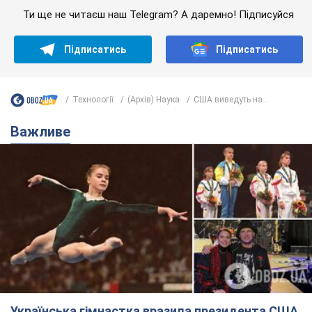
Ти ще не читаєш наш Telegram? А даремно! Підписуйся
Підписатись
Підписатись
Технології
(Архів) Наука
США виведуть на...
Важливе
Українська гімнастка вразила президента США