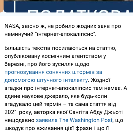
NASA, звісно ж, не робило жодних заяв про
неминучий "інтернет-апокаліпсис".
Більшість текстів посилаються на статтю,
опубліковану космічним агентством у
березні, про його зусилля щодо
прогнозування сонячних штормів за
допомогою штучного інтелекту
. Жодної
згадки про інтернет-апокаліпсис там немає. А
єдине наукове джерело, яке будь-коли
згадувало цей термін – та сама стаття від
2021 року, авторка якої Сангіта Абду Джьоті
нещодавно
заявила The Washington Post
, що
шкодує про вживання цієї фрази і що її