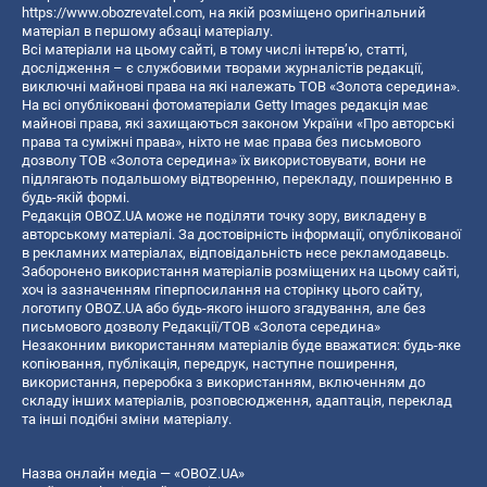
https://www.obozrevatel.com
, на якій розміщено оригінальний
матеріал в першому абзаці матеріалу.
Всі матеріали на цьому сайті, в тому числі інтерв’ю, статті,
дослідження – є службовими творами журналістів редакції,
виключні майнові права на які належать ТОВ «Золота середина».
На всі опубліковані фотоматеріали Getty Images редакція має
майнові права, які захищаються законом України «Про авторські
права та суміжні права», ніхто не має права без письмового
дозволу ТОВ «Золота середина» їх використовувати, вони не
підлягають подальшому відтворенню, перекладу, поширенню в
будь-якій формі.
Редакція OBOZ.UA може не поділяти точку зору, викладену в
авторському матеріалі. За достовірність інформації, опублікованої
в рекламних матеріалах, відповідальність несе рекламодавець.
Заборонено використання матеріалів розміщених на цьому сайті,
хоч із зазначенням гіперпосилання на сторінку цього сайту,
логотипу OBOZ.UA або будь-якого іншого згадування, але без
письмового дозволу Редакції/ТОВ «Золота середина»
Незаконним використанням матеріалів буде вважатися: будь-яке
копiювання, публiкацiя, передрук, наступне поширення,
використання, переробка з використанням, включенням до
складу інших матеріалів, розповсюдження, адаптація, переклад
та інші подібні зміни матеріалу.
Назва онлайн медіа — «OBOZ.UA»