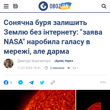
Сонячна буря залишить
Землю без інтернету: "заява
NASA" наробила галасу в
мережі, але дарма
Дмитро Іванческул
(Архів) Наука
11.07.2023 19:41
2 хвилини
5,6 т.
0
РУС