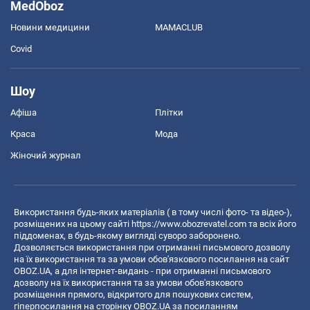
MedOboz
Новини медицини
MAMACLUB
Covid
Шоу
Афіша
Плітки
Краса
Мода
Жіночий журнал
Використання будь-яких матеріалів ( в тому числі фото- та відео-),
розміщених на цьому сайті
https://www.obozrevatel.com
та всіх його
піддоменах, в будь-якому вигляді суворо заборонено.
Дозволяється використання при отриманні письмового дозволу
на їх використання та за умови обов'язкового посилання на сайт
OBOZ.UA, а для інтернет-видань - при отриманні письмового
дозволу на їх використання та за умови обов'язкового
розміщення прямого, відкритого для пошукових систем,
гіперпосилання на сторінку OBOZ.UA за посиланням