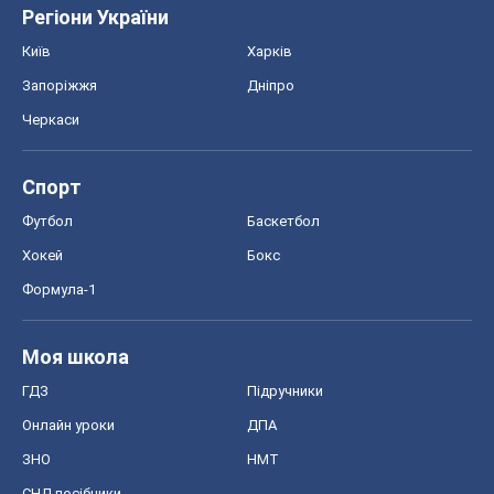
Регіони України
Київ
Харків
Запоріжжя
Дніпро
Черкаси
Спорт
Футбол
Баскетбол
Хокей
Бокс
Формула-1
Моя школа
ГДЗ
Підручники
Онлайн уроки
ДПА
ЗНО
НМТ
СНД посібники