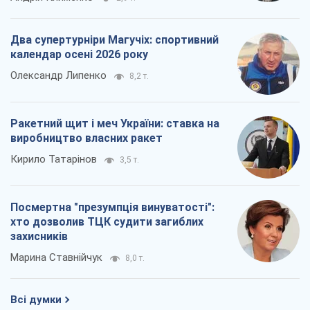
Два супертурніри Магучіх: спортивний
календар осені 2026 року
Олександр Липенко
8,2 т.
Ракетний щит і меч України: ставка на
виробництво власних ракет
Кирило Татарінов
3,5 т.
Посмертна "презумпція винуватості":
хто дозволив ТЦК судити загиблих
захисників
Марина Ставнійчук
8,0 т.
Всі думки