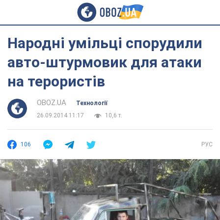
Народні умільці спорудили
авто-штурмовик для атаки
на терористів
OBOZ.UA
Технології
26.09.2014 11:17
10,6 т.
106
РУС