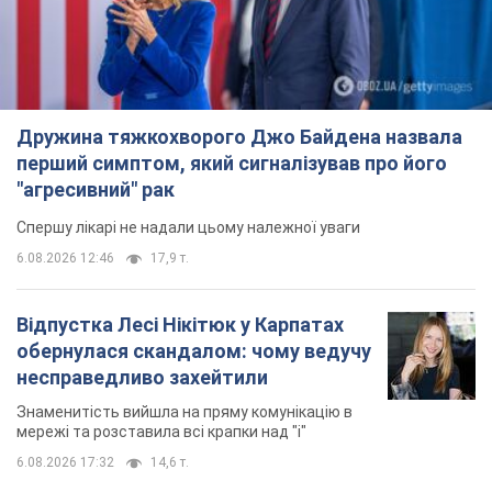
Дружина тяжкохворого Джо Байдена назвала
перший симптом, який сигналізував про його
"агресивний" рак
Спершу лікарі не надали цьому належної уваги
6.08.2026 12:46
17,9 т.
Відпустка Лесі Нікітюк у Карпатах
обернулася скандалом: чому ведучу
несправедливо захейтили
Знаменитість вийшла на пряму комунікацію в
мережі та розставила всі крапки над "і"
6.08.2026 17:32
14,6 т.