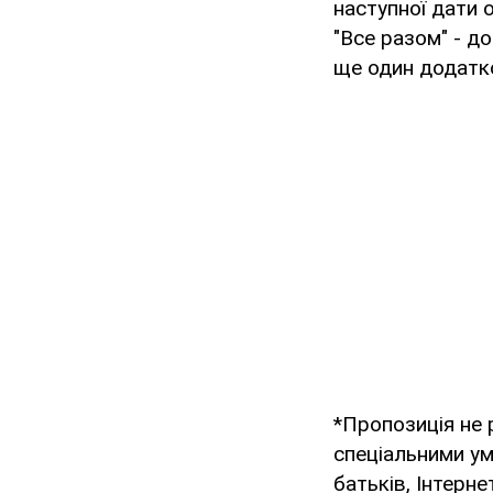
наступної дати 
"Все разом" - д
ще один додатко
*Пропозиція не 
спеціальними ум
батьків, Інтерне