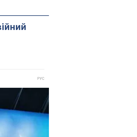
війний
РУС