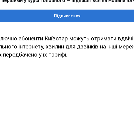
 першими у курсі головного — підпишіться на Новини на
Підписатися
лючно абоненти Київстар можуть отримати вдвічі
льного інтернету, хвилин для дзвінків на інші мере
 передбачено у їх тарифі.