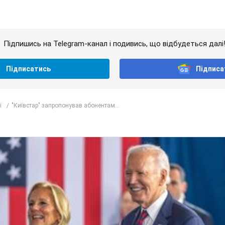
Підпишись на Telegram-канал і подивись, що відбудеться далі
Підписатись
Підписа
ї
"Київстар" запропонував абонентам...