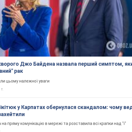
ворого Джо Байдена назвала перший симптом, яки
вний" рак
али цьому належної уваги
 т.
Нікітюк у Карпатах обернулася скандалом: чому ве
захейтили
на пряму комунікацію в мережі та розставила всі крапки над "і"
.