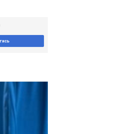
!
тись