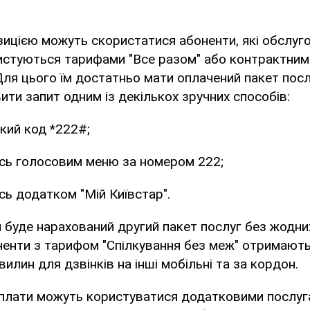
ицією можуть скористатися абоненти, які обслуг
ристуються тарифами "Все разом" або контрактни
 Для цього їм достатньо мати оплачений пакет посл
вити запит одним із декількох зручних способів:
кий код *222#;
сь голосовим меню за номером 222;
ь додатком "Мій Київстар".
 буде нарахований другий пакет послуг без жодни
ненти з тарифом "Спілкування без меж" отримают
илин для дзвінків на інші мобільні та за кордон.
плати можуть користуватися додатковими послуг