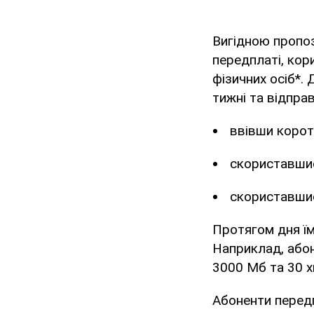
Вигідною пропоз
передплаті, ко
фізичних осіб*.
тижні та відпра
ввівши корот
скориставши
скориставшис
Протягом дня їм
Наприклад, або
3000 Мб та 30 хв
Абоненти перед