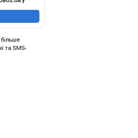
 OBOZ.UA у
 більше
жі та SMS-