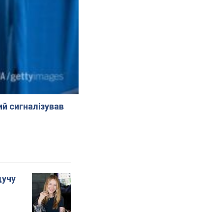
й сигналізував
дучу