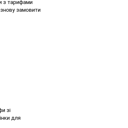
ти з тарифами
ь знову замовити
и зі
інки для