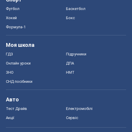
Онлайн уроки
ДПА
ЗНО
НМТ
СНД посібники
Авто
Тест Драйв
Електромобілі
Акції
Сервіс
Food Oboz
Рецепти
Напої
Дієти
Економіка
Ринки та компанії
Макроекономіка