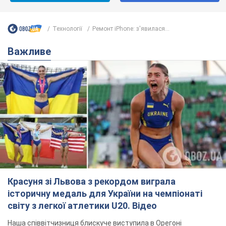
Красуня зі Львова з рекордом виграла
історичну медаль для України на чемпіонаті
світу з легкої атлетики U20. Відео
Наша співвітчизниця блискуче виступила в Орегоні
8 годин тому
37,0 т.
Олександру Пономарьову – 53: що
відомо про трьох дітей секс-
символа 90-х та який вигляд вони
мають
За розвитком кар'єри артист не забував про
особисте щастя