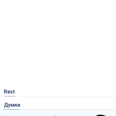
Rest
Думки
Український парадокс, або Чому у
Путіна нічого не вийшло з Україною
Віталій Портников
7,0 т.
Москва висуває претензії Пекіну:
дружба перетворюється на залежність
Росії від Китаю