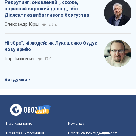
Всі думки
Про компанію
Команда
Правова інформація
Політика конфіденційності
Реклама на сайті
Документи
Редакційна політика
Журналісти OBOZ.UA на місці
подій
OBOZ.UA
Політика
Світ
Розслідування