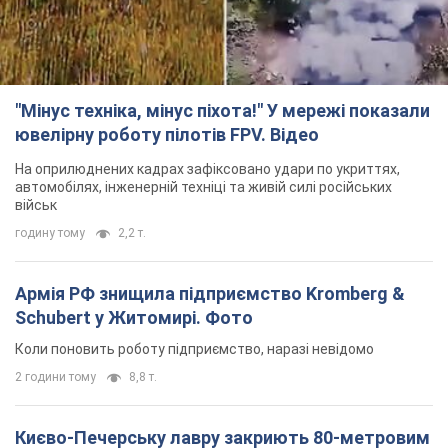
військ
годину тому
2,2 т.
Армія РФ знищила підприємство Kromberg &
Schubert у Житомирі. Фото
Коли поновить роботу підприємство, наразі невідомо
2 години тому
8,8 т.
Києво-Печерську лавру закриють 80-метровим
"монстром"? Чому влада Києва відмовилась
зупиняти будівництво хмарочоса
"московського вірянина"
Яка реакція Кличка на петицію щодо скасування будівництва
5 годин тому
60,3 т.