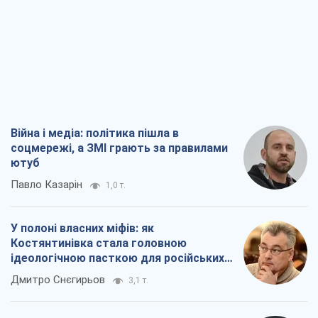
соцмережі, а ЗМІ грають за правилами
ютуб
Павло Казарін
1,0 т.
У полоні власних міфів: як
Костянтинівка стала головною
ідеологічною пасткою для російських
окупантів
Дмитро Снєгирьов
3,1 т.
Рекрутинг: оновлений і, схоже,
корисний ворожий досвід, або
Діалектика вибагливого боягузтва
Олександр Кірш
2,5 т.
Ні зброї, ні людей: як Лукашенко будує
нову армію
Ігар Тишкевич
17,0 т.