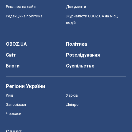
Блоги
Суспільство
Регіони України
Київ
Харків
Запоріжжя
Дніпро
Черкаси
Спорт
Футбол
Баскетбол
Хокей
Бокс
Формула-1
Моя школа
ГДЗ
Підручники