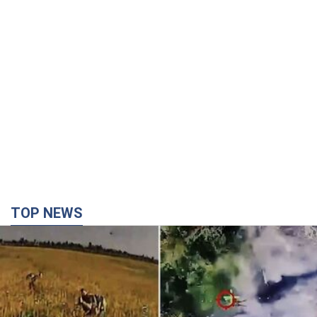
TOP NEWS
"Мінус техніка, мінус піхота!" У мережі показали
ювелірну роботу пілотів FPV. Відео
На оприлюднених кадрах зафіксовано удари по укриттях,
автомобілях, інженерній техніці та живій силі російських