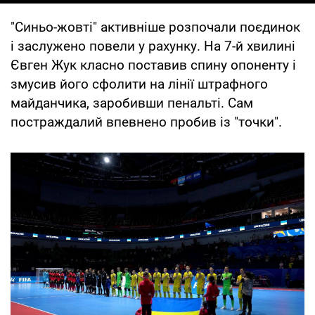
"Синьо-жовті" активніше розпочали поєдинок
і заслужено повели у рахунку. На 7-й хвилині
Євген Жук класно поставив спину опоненту і
змусив його сфолити на лінії штрафного
майданчика, заробивши пенальті. Сам
постраждалий впевнено пробив із "точки".