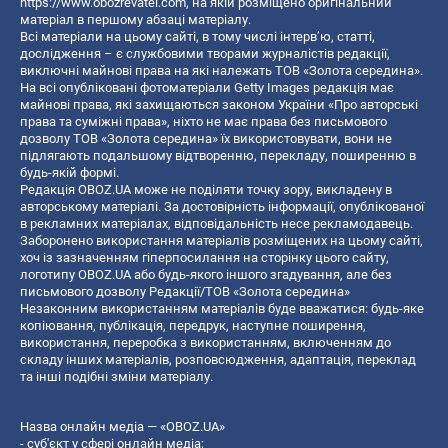
https://www.obozrevatel.com
, на якій розміщено оригінальний
матеріал в першому абзаці матеріалу.
Всі матеріали на цьому сайті, в тому числі інтерв’ю, статті,
дослідження – є службовими творами журналістів редакції,
виключні майнові права на які належать ТОВ «Золота середина».
На всі опубліковані фотоматеріали Getty Images редакція має
майнові права, які захищаються законом України «Про авторські
права та суміжні права», ніхто не має права без письмового
дозволу ТОВ «Золота середина» їх використовувати, вони не
підлягають подальшому відтворенню, перекладу, поширенню в
будь-якій формі.
Редакція OBOZ.UA може не поділяти точку зору, викладену в
авторському матеріалі. За достовірність інформації, опублікованої
в рекламних матеріалах, відповідальність несе рекламодавець.
Заборонено використання матеріалів розміщених на цьому сайті,
хоч із зазначенням гіперпосилання на сторінку цього сайту,
логотипу OBOZ.UA або будь-якого іншого згадування, але без
письмового дозволу Редакції/ТОВ «Золота середина»
Незаконним використанням матеріалів буде вважатися: будь-яке
копiювання, публiкацiя, передрук, наступне поширення,
використання, переробка з використанням, включенням до
складу інших матеріалів, розповсюдження, адаптація, переклад
та інші подібні зміни матеріалу.
Назва онлайн медіа — «OBOZ.UA»
- суб'єкт у сфері онлайн медіа;