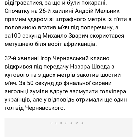
відіграватися, за що й були покарані.
Спочатку на 26-й хвилині Андрій Мельник
прямим ударом зі штрафного метрів із п'яти з
половиною вгатив м'яч під поперечину, а
за100 секунд Михайло Зварич скористався
метушнею біля воріт африканців.
32-й хвилині Ігор Чернявський класно
відкрився під передачу Назара Шведа з
кутового та з двох метрів закотив шостий
м'яч. За 50 секунд до фінальної сирени
ангольці зуміли вдруге засмутити голкіпера
українців, але у відповідь отримали ще один
гол від Чернявського.