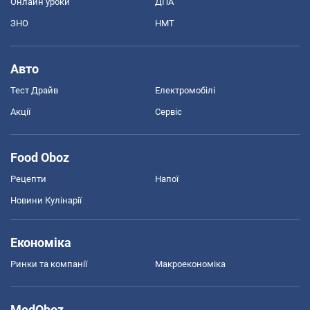
Онлайн уроки
ДПА
ЗНО
НМТ
Авто
Тест Драйв
Електромобілі
Акції
Сервіс
Food Oboz
Рецепти
Напої
Новини Кулінарії
Економіка
Ринки та компанії
Макроекономіка
MedOboz