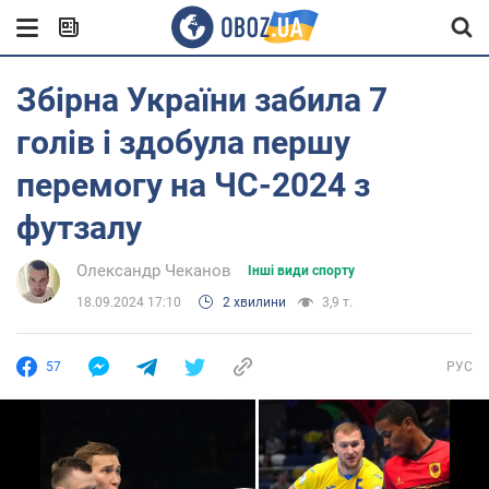
Збірна України забила 7
голів і здобула першу
перемогу на ЧС-2024 з
футзалу
Олександр Чеканов
Інші види спорту
18.09.2024 17:10
2 хвилини
3,9 т.
57
РУС