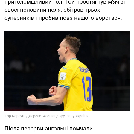
приголомшливий гол. Той простягнув м'яч зі
своєї половини поля, обіграв трьох
суперників і пробив повз нашого воротаря.
Після перерви ангольці помчали