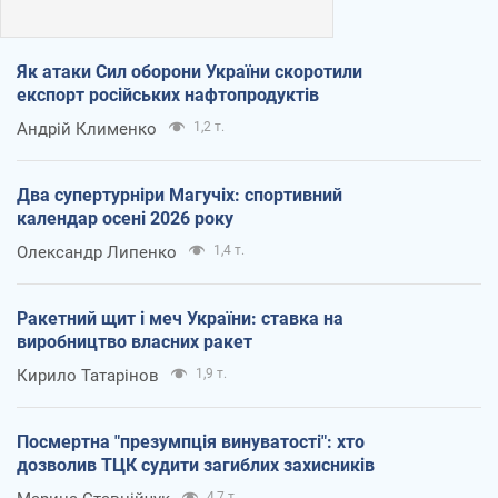
Як атаки Сил оборони України скоротили
експорт російських нафтопродуктів
Андрій Клименко
1,2 т.
Два супертурніри Магучіх: спортивний
календар осені 2026 року
Олександр Липенко
1,4 т.
Ракетний щит і меч України: ставка на
виробництво власних ракет
Кирило Татарінов
1,9 т.
Посмертна "презумпція винуватості": хто
дозволив ТЦК судити загиблих захисників
4,7 т.