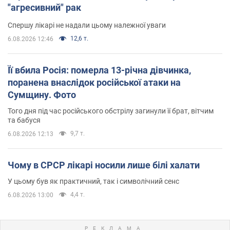
"агресивний" рак
Спершу лікарі не надали цьому належної уваги
12,6 т.
6.08.2026 12:46
Її вбила Росія: померла 13-річна дівчинка,
поранена внаслідок російської атаки на
Сумщину. Фото
Того дня під час російського обстрілу загинули її брат, вітчим
та бабуся
9,7 т.
6.08.2026 12:13
Чому в СРСР лікарі носили лише білі халати
У цьому був як практичний, так і символічний сенс
4,4 т.
6.08.2026 13:00