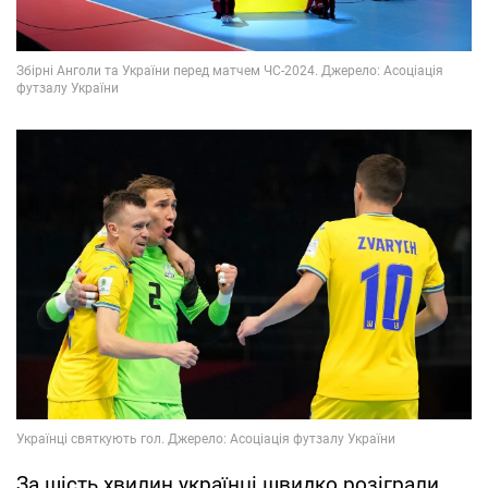
За шість хвилин українці швидко розіграли