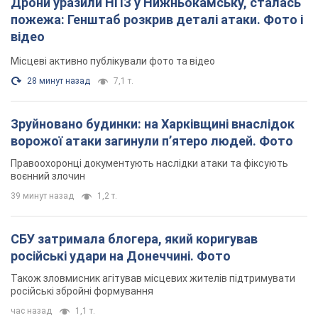
Дрони уразили НПЗ у Нижньокамську, сталась
пожежа: Генштаб розкрив деталі атаки. Фото і
відео
Місцеві активно публікували фото та відео
28 минут назад
7,1 т.
Зруйновано будинки: на Харківщині внаслідок
ворожої атаки загинули п’ятеро людей. Фото
Правоохоронці документують наслідки атаки та фіксують
воєнний злочин
39 минут назад
1,2 т.
СБУ затримала блогера, який коригував
російські удари на Донеччині. Фото
Також зловмисник агітував місцевих жителів підтримувати
російські збройні формування
час назад
1,1 т.