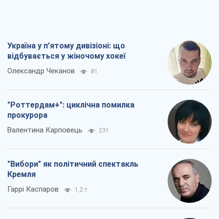
Україна у п’ятому дивізіоні: що
відбувається у жіночому хокеї
Олександр Чеканов
81
"Роттердам+": циклічна помилка
прокурора
Валентина Карповець
231
"Вибори" як політичний спектакль
Кремля
Гаррі Каспаров
1,2 т.