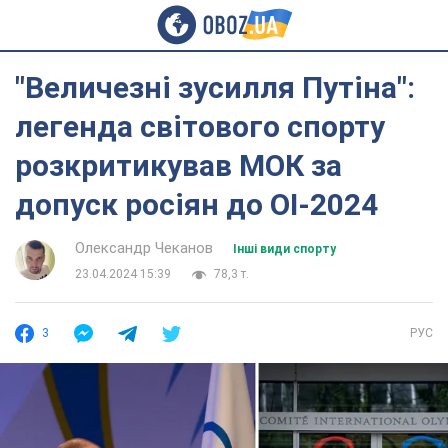
"Величезні зусилля Путіна":
легенда світового спорту
розкритикував МОК за
допуск росіян до ОІ-2024
Олександр Чеканов
Інші види спорту
23.04.2024 15:39
78,3 т.
3
РУС