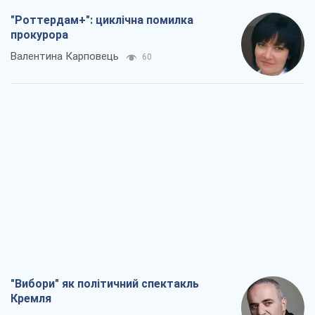
"Вибори" як політичний спектакль
Кремля
Гаррі Каспаров
1,0 т.
РФ, каже турецьке МЗС, завдасть по
Україні ядерного удару (а Київ мер
знищує й без цього)
Олександр Кірш
4,0 т.