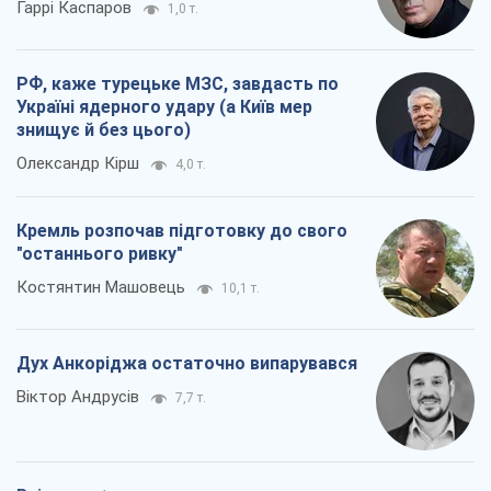
Кремль розпочав підготовку до свого
"останнього ривку"
Костянтин Машовець
10,1 т.
Дух Анкоріджа остаточно випарувався
Віктор Андрусів
7,7 т.
Всі думки
Про компанію
Команда
Правова інформація
Політика конфіденційності