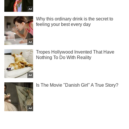
Про нові секс-скандали з Роналду і Неймаром читай у нас
в Telegram!