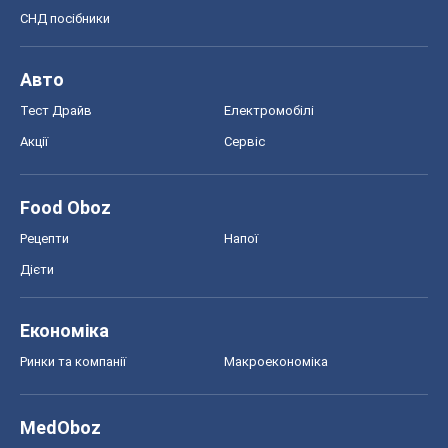
Food Oboz
Рецепти
Напої
Дієти
Економіка
Ринки та компанії
Макроекономіка
MedOboz
Новини медицини
MAMACLUB
Шоу
Афіша
Плітки
Краса
Мода
Жіночий журнал