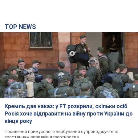
Кремль дав наказ: у FT розкрили, скільки осіб
Росія хоче відправити на війну проти України до
кінця року
Посилення примусового вербування супроводжується
зростанням випадків дезертирства
час назад
4,0 т.
Дрони атакували НПЗ у Нижньокамську: після
вибухів було видно дим. Відео
Місцеві активно публікували фото та відео
5 часов назад
5,3 т.