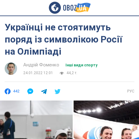
Українці не стоятимуть
поряд із символікою Росії
на Олімпіаді
Андрій Фоменко
Інші види спорту
24.01.2022 12:01
44,2 т.
442
РУС