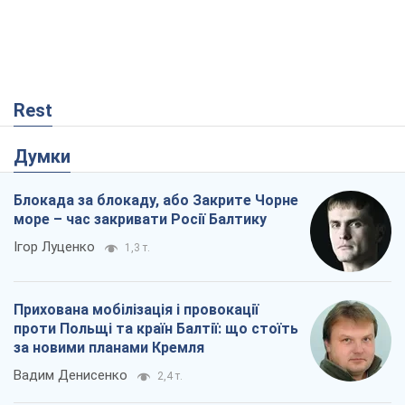
Блокада за блокаду, або Закрите Чорне
море – час закривати Росії Балтику
Ігор Луценко
1,3 т.
Прихована мобілізація і провокації
проти Польщі та країн Балтії: що стоїть
за новими планами Кремля
Вадим Денисенко
2,4 т.
"Роттердам+": циклічна помилка
прокурора
Валентина Карповець
60