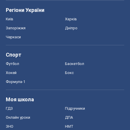
Футбол
Баскетбол
Хокей
Бокс
Формула-1
Моя школа
ГДЗ
Підручники
Онлайн уроки
ДПА
ЗНО
НМТ
СНД посібники
Авто
Тест Драйв
Електромобілі
Акції
Сервіс