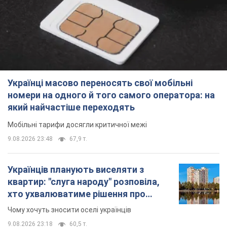
який найчастіше переходять
Мобільні тарифи досягли критичної межі
9.08.2026 23:48
67,9 т.
Українців планують виселяти з
квартир: "слуга народу" розповіла,
хто ухвалюватиме рішення про
знесення будинків
Чому хочуть зносити оселі українців
9.08.2026 23:18
60,5 т.
Українці масово купують дорогі нові
авто: скільки коштує
найпопулярніша модель
Які марки автомобілів воліють купувати
мешканці України
9.08.2026 22:48
38,7 т.