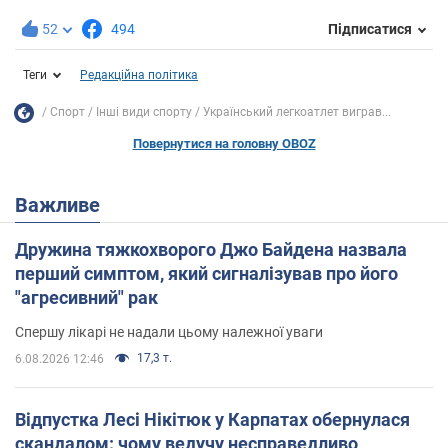
52
494
Підписатися
Теги
Редакційна політика
Спорт
Інші види спорту
Український легкоатлет виграв...
Повернутися на головну OBOZ
Важливе
Дружина тяжкохворого Джо Байдена назвала
перший симптом, який сигналізував про його
"агресивний" рак
Спершу лікарі не надали цьому належної уваги
17,3 т.
6.08.2026 12:46
Відпустка Лесі Нікітюк у Карпатах обернулася
скандалом: чому ведучу несправедливо