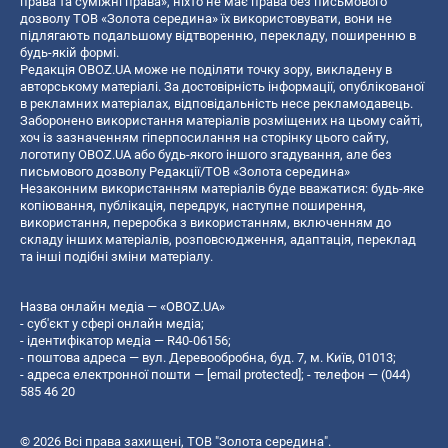
права та суміжні права», ніхто не має права без письмового
дозволу ТОВ «Золота середина» їх використовувати, вони не
підлягають подальшому відтворенню, перекладу, поширенню в
будь-якій формі.
Редакція OBOZ.UA може не поділяти точку зору, викладену в
авторському матеріалі. За достовірність інформації, опублікованої
в рекламних матеріалах, відповідальність несе рекламодавець.
Заборонено використання матеріалів розміщених на цьому сайті,
хоч із зазначенням гіперпосилання на сторінку цього сайту,
логотипу OBOZ.UA або будь-якого іншого згадування, але без
письмового дозволу Редакції/ТОВ «Золота середина»
Незаконним використанням матеріалів буде вважатися: будь-яке
копiювання, публiкацiя, передрук, наступне поширення,
використання, переробка з використанням, включенням до
складу інших матеріалів, розповсюдження, адаптація, переклад
та інші подібні зміни матеріалу.
Назва онлайн медіа — «OBOZ.UA»
- суб'єкт у сфері онлайн медіа;
- ідентифікатор медіа — R40-06156;
- поштова адреса — вул. Деревообробна, буд. 7, м. Київ, 01013;
- адреса електронної пошти —
[email protected]
; - телефон — (044)
585 46 20
© 2026 Всі права захищені, ТОВ "Золота середина".