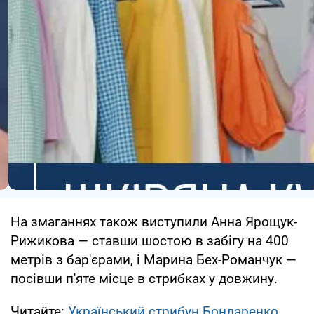
На змаганнях також виступили Анна Ярощук-
Рижикова — ставши шостою в забігу на 400
метрів з бар'єрами, і Марина Бех-Романчук —
посівши п'яте місце в стрибках у довжину.
Читайте:
Український стрибун Бондаренко