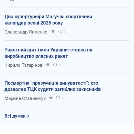
Два супертурніри Магучіх: спортивний
календар осені 2026 року
Олександр Липенко
7,5 т.
Ракетний щит і меч України: ставка на
виробництво власних ракет
Кирило Татарінов
3,3 т.
Посмертна "презумпція винуватості": хто
дозволив ТЦК судити загиблих захисників
Марина Ставнійчук
7,5 т.
Всі думки