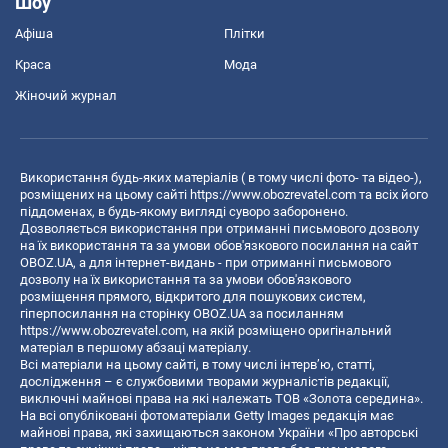
Шоу
Афіша
Плітки
Краса
Мода
Жіночий журнал
Використання будь-яких матеріалів ( в тому числі фото- та відео-),
розміщених на цьому сайті
https://www.obozrevatel.com
та всіх його
піддоменах, в будь-якому вигляді суворо заборонено.
Дозволяється використання при отриманні письмового дозволу
на їх використання та за умови обов'язкового посилання на сайт
OBOZ.UA, а для інтернет-видань - при отриманні письмового
дозволу на їх використання та за умови обов'язкового
розміщення прямого, відкритого для пошукових систем,
гіперпосилання на сторінку OBOZ.UA за посиланням
https://www.obozrevatel.com
, на якій розміщено оригінальний
матеріал в першому абзаці матеріалу.
Всі матеріали на цьому сайті, в тому числі інтерв’ю, статті,
дослідження – є службовими творами журналістів редакції,
виключні майнові права на які належать ТОВ «Золота середина».
На всі опубліковані фотоматеріали Getty Images редакція має
майнові права, які захищаються законом України «Про авторські