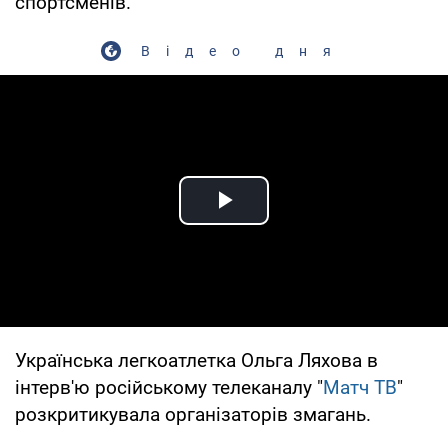
спортсменів.
Відео дня
Play Video
Українська легкоатлетка Ольга Ляхова в
інтерв'ю російському телеканалу "
Матч ТВ
"
розкритикувала організаторів змагань.