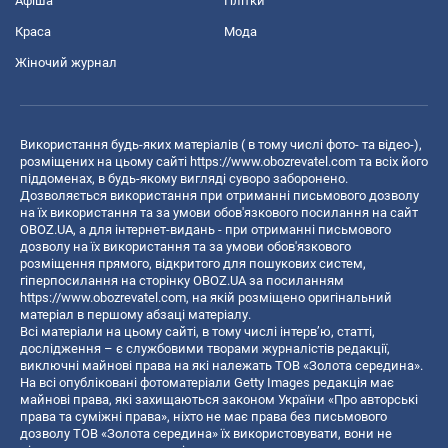
Афіша
Плітки
Краса
Мода
Жіночий журнал
Використання будь-яких матеріалів ( в тому числі фото- та відео-),
розміщених на цьому сайті
https://www.obozrevatel.com
та всіх його
піддоменах, в будь-якому вигляді суворо заборонено.
Дозволяється використання при отриманні письмового дозволу
на їх використання та за умови обов'язкового посилання на сайт
OBOZ.UA, а для інтернет-видань - при отриманні письмового
дозволу на їх використання та за умови обов'язкового
розміщення прямого, відкритого для пошукових систем,
гіперпосилання на сторінку OBOZ.UA за посиланням
https://www.obozrevatel.com
, на якій розміщено оригінальний
матеріал в першому абзаці матеріалу.
Всі матеріали на цьому сайті, в тому числі інтерв’ю, статті,
дослідження – є службовими творами журналістів редакції,
виключні майнові права на які належать ТОВ «Золота середина».
На всі опубліковані фотоматеріали Getty Images редакція має
майнові права, які захищаються законом України «Про авторські
права та суміжні права», ніхто не має права без письмового
дозволу ТОВ «Золота середина» їх використовувати, вони не