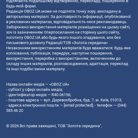
підлягають подальшому відтворенню, перекладу, поширенню в
будь-якій формі.
Редакція OBOZ.UA може не поділяти точку зору, викладену в
авторському матеріалі. За достовірність інформації, опублікованої
в рекламних матеріалах, відповідальність несе рекламодавець.
Заборонено використання матеріалів розміщених на цьому сайті,
хоч із зазначенням гіперпосилання на сторінку цього сайту,
логотипу OBOZ.UA або будь-якого іншого згадування, але без
письмового дозволу Редакції/ТОВ «Золота середина»
Незаконним використанням матеріалів буде вважатися: будь-яке
копiювання, публiкацiя, передрук, наступне поширення,
використання, переробка з використанням, включенням до
складу інших матеріалів, розповсюдження, адаптація, переклад
та інші подібні зміни матеріалу.
Назва онлайн медіа — «OBOZ.UA»
- суб'єкт у сфері онлайн медіа;
- ідентифікатор медіа — R40-06156;
- поштова адреса — вул. Деревообробна, буд. 7, м. Київ, 01013;
- адреса електронної пошти —
[email protected]
; - телефон — (044)
585 46 20
© 2026 Всі права захищені, ТОВ "Золота середина".