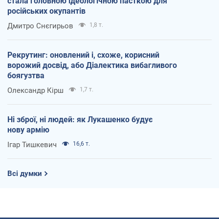
стала головною ідеологічною пасткою для
російських окупантів
Дмитро Снєгирьов
1,8 т.
Рекрутинг: оновлений і, схоже, корисний
ворожий досвід, або Діалектика вибагливого
боягузтва
Олександр Кірш
1,7 т.
Ні зброї, ні людей: як Лукашенко будує
нову армію
Ігар Тишкевич
16,6 т.
Всі думки