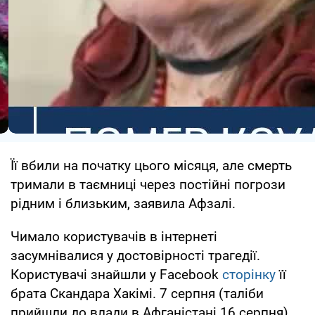
Її вбили на початку цього місяця, але смерть
тримали в таємниці через постійні погрози
рідним і близьким, заявила Афзалі.
Чимало користувачів в інтернеті
засумнівалися у достовірності трагедії.
Користувачі знайшли у Facebook
сторінку
її
брата Скандара Хакімі. 7 серпня (таліби
прийшли до влади в Афганістані 16 серпня)