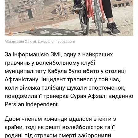
За інформацією ЗМІ, одну з найкращих
гравчинь у волейбольному клубі
муніципалітету Кабула було вбито у столиці
Афганістану. Інцидент трапився у той час,
коли війська талібану шукали спортсменок,
повідомила її тренерка Сурая Афзалі виданню
Persian Independent.
Двом членам команди вдалося втекти з
країни, тоді як решті волейболісток та її
родинi під страхом смерті заборонили