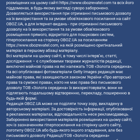
розміщених на цьому сайті
https://www.obozrevatel.com
та всіх його
піддоменах, в будь-якому вигляді суворо заборонено.
Дозволяється використання при отриманні письмового дозволу
на їх використання та за умови обов'язкового посилання на сайт
OBOZ.UA, а для інтернет-видань - при отриманні письмового
дозволу на їх використання та за умови обов'язкового
розміщення прямого, відкритого для пошукових систем,
гіперпосилання на сторінку OBOZ.UA за посиланням
https://www.obozrevatel.com
, на якій розміщено оригінальний
матеріал в першому абзаці матеріалу.
Всі матеріали на цьому сайті, в тому числі інтерв’ю, статті,
дослідження – є службовими творами журналістів редакції,
виключні майнові права на які належать ТОВ «Золота середина».
На всі опубліковані фотоматеріали Getty Images редакція має
майнові права, які захищаються законом України «Про авторські
права та суміжні права», ніхто не має права без письмового
дозволу ТОВ «Золота середина» їх використовувати, вони не
підлягають подальшому відтворенню, перекладу, поширенню в
будь-якій формі.
Редакція OBOZ.UA може не поділяти точку зору, викладену в
авторському матеріалі. За достовірність інформації, опублікованої
в рекламних матеріалах, відповідальність несе рекламодавець.
Заборонено використання матеріалів розміщених на цьому сайті,
хоч із зазначенням гіперпосилання на сторінку цього сайту,
логотипу OBOZ.UA або будь-якого іншого згадування, але без
письмового дозволу Редакції/ТОВ «Золота середина»