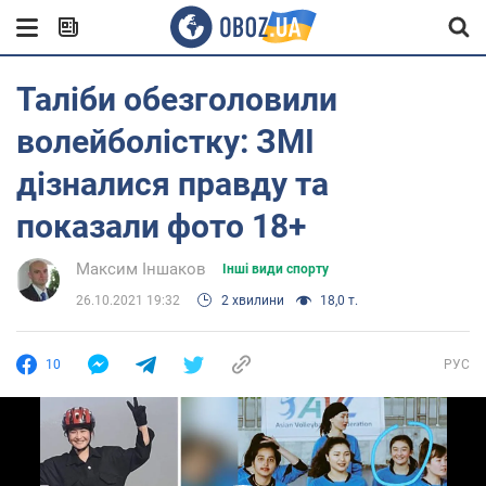
Таліби обезголовили
волейболістку: ЗМІ
дізналися правду та
показали фото 18+
Максим Іншаков
Інші види спорту
26.10.2021 19:32
2 хвилини
18,0 т.
10
РУС