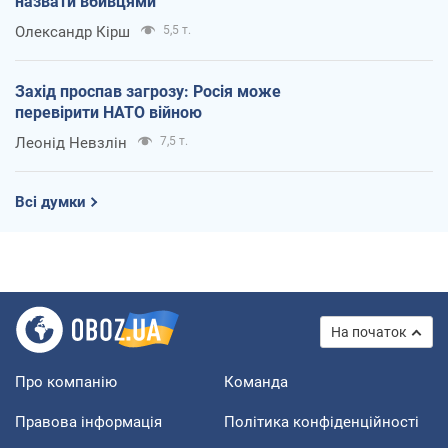
назвати вбивцями
Олександр Кірш
5,5 т.
Захід проспав загрозу: Росія може
перевірити НАТО війною
Леонід Невзлін
7,5 т.
Всі думки
На початок
Про компанію
Команда
Правова інформація
Політика конфіденційності