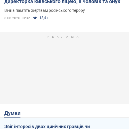
директорка київського ліцею, її чоловік та онук
Вічна пам'ять жертвам російського терору
18,4 т.
8.08.2026 13:32
Думки
Збіг інтересів двох цинічних гравців чи