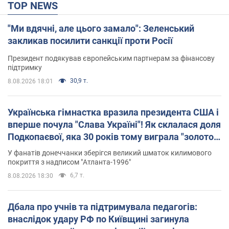
TOP NEWS
"Ми вдячні, але цього замало": Зеленський
закликав посилити санкції проти Росії
Президент подякував європейським партнерам за фінансову
підтримку
30,9 т.
8.08.2026 18:01
Українська гімнастка вразила президента США і
вперше почула "Слава Україні"! Як склалася доля
Подкопаєвої, яка 30 років тому виграла "золото"
Олімпіади
У фанатів донеччанки зберігся великий шматок килимового
покриття з надписом "Атланта-1996"
6,7 т.
8.08.2026 18:30
Дбала про учнів та підтримувала педагогів:
внаслідок удару РФ по Київщині загинула