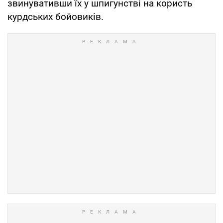
звинувативши їх у шпигунстві на користь
курдських бойовиків.