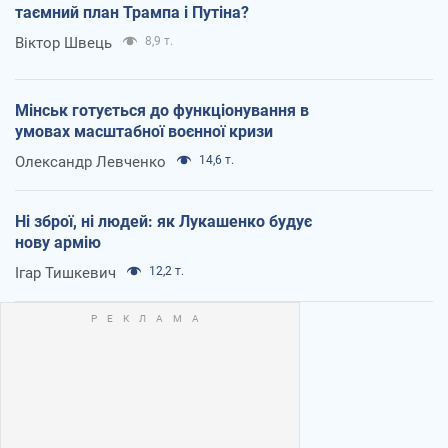
таємний план Трампа і Путіна?
Віктор Швець
8,9 т.
Мінськ готується до функціонування в
умовах масштабної воєнної кризи
Олександр Левченко
14,6 т.
Ні зброї, ні людей: як Лукашенко будує
нову армію
Ігар Тишкевич
12,2 т.