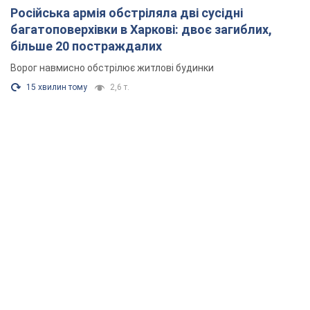
Російська армія обстріляла дві сусідні
багатоповерхівки в Харкові: двоє загиблих,
більше 20 постраждалих
Ворог навмисно обстрілює житлові будинки
15 хвилин тому
2,6 т.