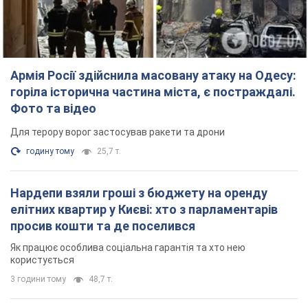
Армія Росії здійснила масовану атаку на Одесу:
горіла історична частина міста, є постраждалі.
Фото та відео
Для терору ворог застосував ракети та дрони
годину тому
25,7 т.
Нардепи взяли гроші з бюджету на оренду
елітних квартир у Києві: хто з парламентарів
просив кошти та де поселився
Як працює особлива соціальна гарантія та хто нею
користується
3 години тому
48,7 т.