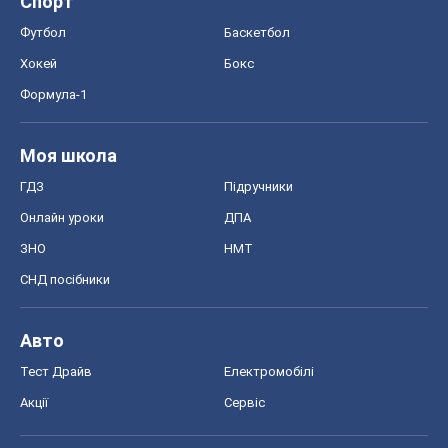
Спорт
Футбол
Баскетбол
Хокей
Бокс
Формула-1
Моя школа
ГДЗ
Підручники
Онлайн уроки
ДПА
ЗНО
НМТ
СНД посібники
Авто
Тест Драйв
Електромобілі
Акції
Сервіс