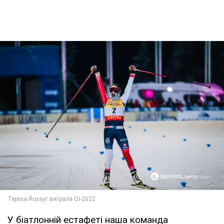
У біатлонній естафеті наша команда