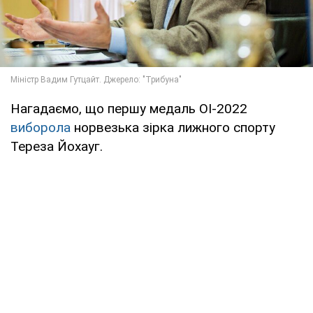
Нагадаємо, що першу медаль ОІ-2022
виборола
норвезька зірка лижного спорту
Тереза Йохауг.