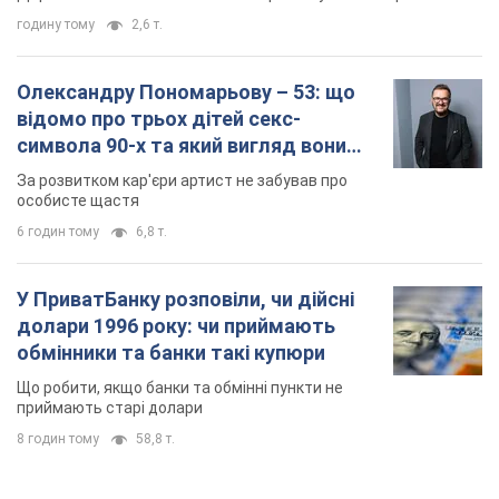
годину тому
2,6 т.
Олександру Пономарьову – 53: що
відомо про трьох дітей секс-
символа 90-х та який вигляд вони
мають
За розвитком кар'єри артист не забував про
особисте щастя
6 годин тому
6,8 т.
У ПриватБанку розповіли, чи дійсні
долари 1996 року: чи приймають
обмінники та банки такі купюри
Що робити, якщо банки та обмінні пункти не
приймають старі долари
8 годин тому
58,8 т.