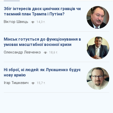
Збіг інтересів двох цинічних гравців чи
таємний план Трампа і Путіна?
Віктор Швець
14,3 т.
Мінськ готується до функціонування в
умовах масштабної воєнної кризи
Олександр Левченко
18,6 т.
Ні зброї, ні людей: як Лукашенко будує
нову армію
Ігар Тишкевич
15,7 т.