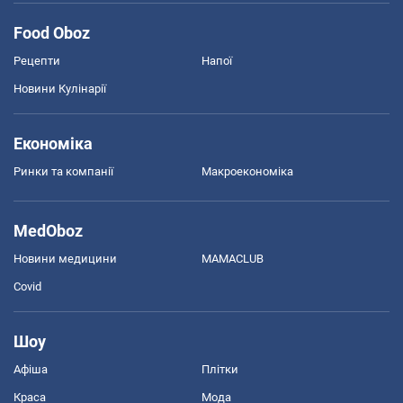
Food Oboz
Рецепти
Напої
Новини Кулінарії
Економіка
Ринки та компанії
Макроекономіка
MedOboz
Новини медицини
MAMACLUB
Covid
Шоу
Афіша
Плітки
Краса
Мода