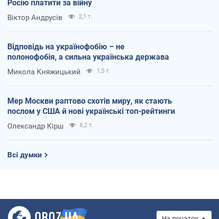
Росію платити за війну
Віктор Андрусів
2,1 т.
Відповідь на українофобію – не
полонофобія, а сильна українська держава
Микола Княжицький
1,5 т.
Мер Москви раптово схотів миру, як стають
послом у США й нові українські топ-рейтинги
Олександр Кірш
6,2 т.
Всі думки
На початок