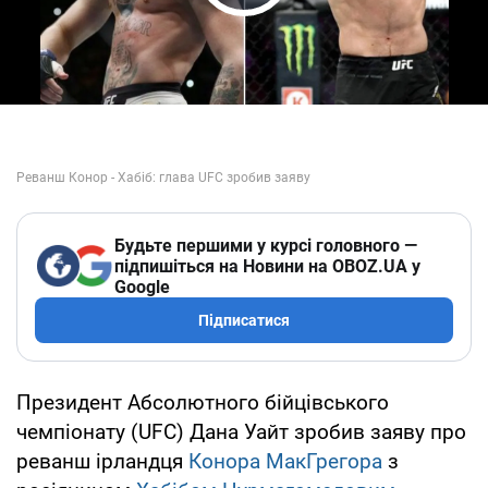
Play Video
Будьте першими у курсі головного —
підпишіться на Новини на OBOZ.UA у
Google
Підписатися
Президент Абсолютного бійцівського
чемпіонату (UFC) Дана Уайт зробив заяву про
реванш ірландця
Конора МакГрегора
з