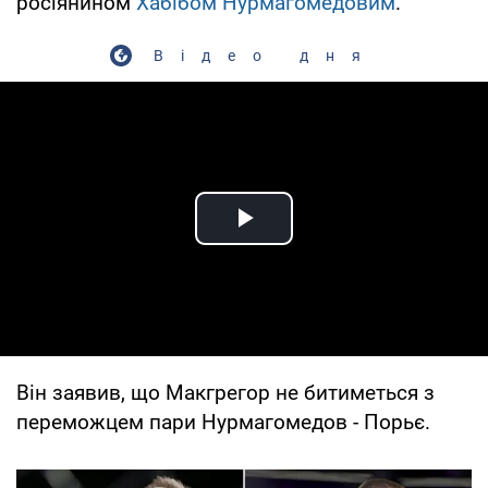
росіянином
Хабібом Нурмагомедовим
.
Відео дня
Play Video
Він заявив, що Макгрегор не битиметься з
переможцем пари Нурмагомедов - Порьє.