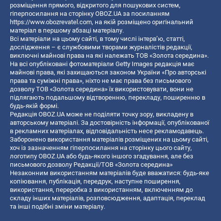
розміщення прямого, відкритого для пошукових систем,
гіперпосилання на сторінку OBOZ.UA за посиланням
https://www.obozrevatel.com
, на якій розміщено оригінальний
матеріал в першому абзаці матеріалу.
Всі матеріали на цьому сайті, в тому числі інтерв’ю, статті,
дослідження – є службовими творами журналістів редакції,
виключні майнові права на які належать ТОВ «Золота середина».
На всі опубліковані фотоматеріали Getty Images редакція має
майнові права, які захищаються законом України «Про авторські
права та суміжні права», ніхто не має права без письмового
дозволу ТОВ «Золота середина» їх використовувати, вони не
підлягають подальшому відтворенню, перекладу, поширенню в
будь-якій формі.
Редакція OBOZ.UA може не поділяти точку зору, викладену в
авторському матеріалі. За достовірність інформації, опублікованої
в рекламних матеріалах, відповідальність несе рекламодавець.
Заборонено використання матеріалів розміщених на цьому сайті,
хоч із зазначенням гіперпосилання на сторінку цього сайту,
логотипу OBOZ.UA або будь-якого іншого згадування, але без
письмового дозволу Редакції/ТОВ «Золота середина»
Незаконним використанням матеріалів буде вважатися: будь-яке
копiювання, публiкацiя, передрук, наступне поширення,
використання, переробка з використанням, включенням до
складу інших матеріалів, розповсюдження, адаптація, переклад
та інші подібні зміни матеріалу.