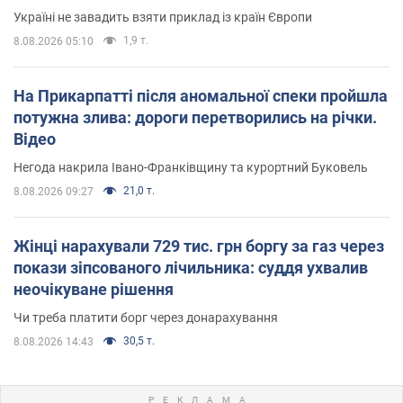
Україні не завадить взяти приклад із країн Європи
1,9 т.
8.08.2026 05:10
На Прикарпатті після аномальної спеки пройшла
потужна злива: дороги перетворились на річки.
Відео
Негода накрила Івано-Франківщину та курортний Буковель
21,0 т.
8.08.2026 09:27
Жінці нарахували 729 тис. грн боргу за газ через
покази зіпсованого лічильника: суддя ухвалив
неочікуване рішення
Чи треба платити борг через донарахування
30,5 т.
8.08.2026 14:43