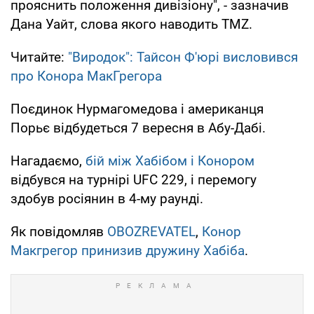
прояснить положення дивізіону", - зазначив
Дана Уайт, слова якого наводить TMZ.
Читайте:
"Виродок": Тайсон Ф'юрі висловився
про Конора МакГрегора
Поєдинок Нурмагомедова і американця
Порьє відбудеться 7 вересня в Абу-Дабі.
Нагадаємо,
бій між Хабібом і Конором
відбувся на турнірі UFC 229, і перемогу
здобув росіянин в 4-му раунді.
Як повідомляв
OBOZREVATEL
,
Конор
Макгрегор принизив дружину Хабіба
.