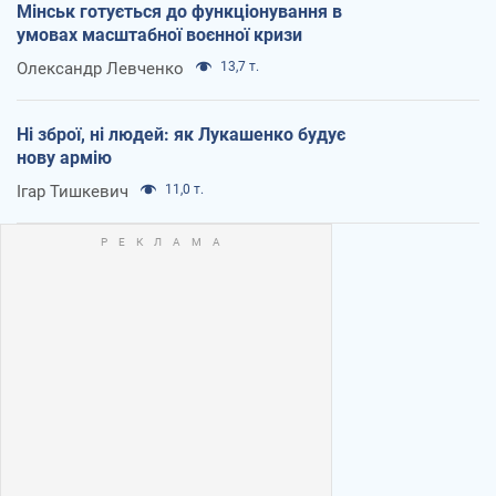
Мінськ готується до функціонування в
умовах масштабної воєнної кризи
Олександр Левченко
13,7 т.
Ні зброї, ні людей: як Лукашенко будує
нову армію
Ігар Тишкевич
11,0 т.