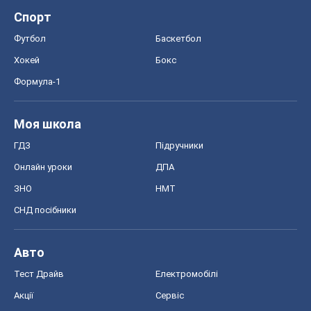
Спорт
Футбол
Баскетбол
Хокей
Бокс
Формула-1
Моя школа
ГДЗ
Підручники
Онлайн уроки
ДПА
ЗНО
НМТ
СНД посібники
Авто
Тест Драйв
Електромобілі
Акції
Сервіс