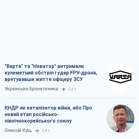
"Варта" та "Новатор" витримали
кулеметний обстріл і удар FPV-дрона,
врятувавши життя офіцеру ЗСУ
Українська Бронетехніка
2,6 т.
КНДР як каталізатор війни, або Про
новий етап російсько-
північнокорейського союзу
Олексій Кущ
2,8 т.