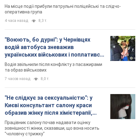
На місце події прибули патрульні поліцейські та слідчо-
оперативна група
4 часа назад
8,3 т.
"Воюють, бо дурні": у Чернівцях
водій автобуса зневажив
українських військових і поплатився.
Відео
Водія звільнили після конфлікту з пасажирами
та образ військових
7 часов назад
8,0 т.
"Не слідкує за сексуальністю": у
Києві консультант салону краси
образив жінку після хімієтерапії,
розгорівся скандал. Фото
Працівник салону почав надавати оцінку
зовнішності жінки, сказавши, що вона носить
"чоловічу стрижку"