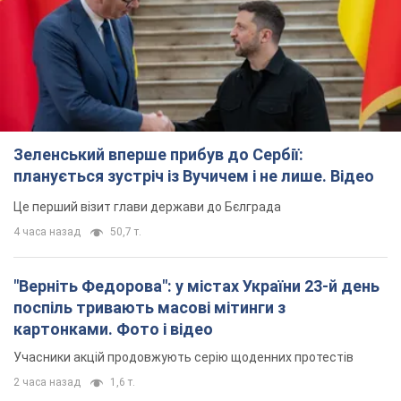
Зеленський вперше прибув до Сербії:
планується зустріч із Вучичем і не лише. Відео
Це перший візит глави держави до Бєлграда
4 часа назад
50,7 т.
"Верніть Федорова": у містах України 23-й день
поспіль тривають масові мітинги з
картонками. Фото і відео
Учасники акцій продовжують серію щоденних протестів
2 часа назад
1,6 т.