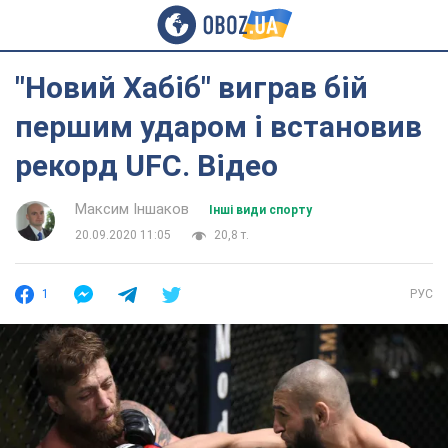
"Новий Хабіб" виграв бій
першим ударом і встановив
рекорд UFC. Відео
Максим Іншаков
Інші види спорту
20.09.2020 11:05
20,8 т.
1
РУС