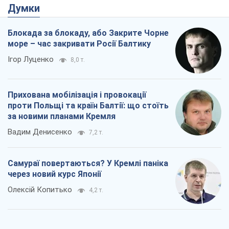
Думки
Блокада за блокаду, або Закрите Чорне
море – час закривати Росії Балтику
Ігор Луценко
8,0 т.
Прихована мобілізація і провокації
проти Польщі та країн Балтії: що стоїть
за новими планами Кремля
Вадим Денисенко
7,2 т.
Самураї повертаються? У Кремлі паніка
через новий курс Японії
Олексій Копитько
4,2 т.