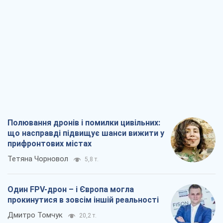
Полювання дронів і помилки цивільних:
що насправді підвищує шанси вижити у
прифронтових містах
Тетяна Чорновол
5,8 т.
Один FPV-дрон – і Європа могла
прокинутися в зовсім іншій реальності
Дмитро Томчук
20,2 т.