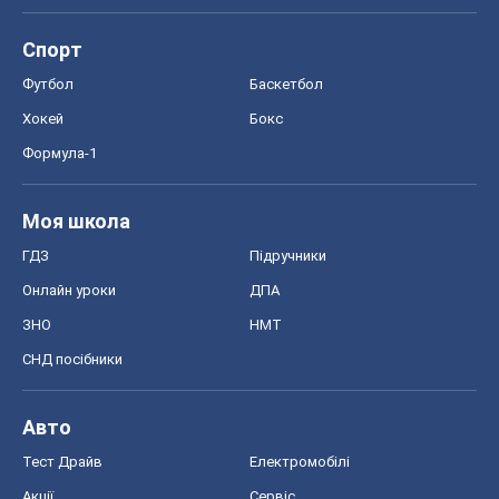
Спорт
Футбол
Баскетбол
Хокей
Бокс
Формула-1
Моя школа
ГДЗ
Підручники
Онлайн уроки
ДПА
ЗНО
НМТ
СНД посібники
Авто
Тест Драйв
Електромобілі
Акції
Сервіс