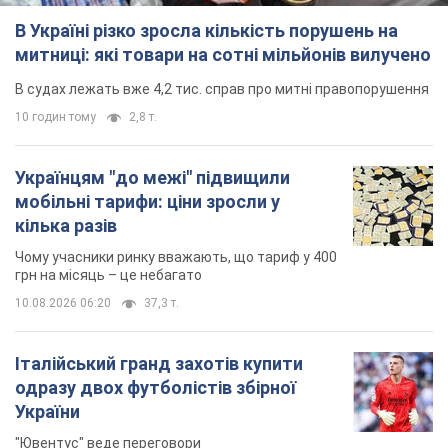
В Україні різко зросла кількість порушень на
митниці: які товари на сотні мільйонів вилучено
В судах лежать вже 4,2 тис. справ про митні правопорушення
10 годин тому
2,8 т.
Українцям "до межі" підвищили
мобільні тарифи: ціни зросли у
кілька разів
Чому учасники ринку вважають, що тариф у 400
грн на місяць – це небагато
10.08.2026 06:20
37,3 т.
Італійський гранд захотів купити
одразу двох футболістів збірної
України
"Ювентус" веде переговори