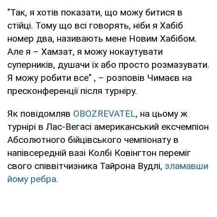
"Так, я хотів показати, що можу битися в
стійці. Тому що всі говорять, ніби я Хабіб
номер два, називають мене Новим Хабібом.
Але я – Хамзат, я можу нокаутувати
суперників, душачи їх або просто розмазувати.
Я можу робити все" , – розповів Чимаєв на
пресконференції після турніру.
Як повідомляв
OBOZREVATEL
, на цьому ж
турнірі в Лас-Вегасі американський ексчемпіон
Абсолютного бійцівського чемпіонату в
напівсередній вазі Колбі Ковінгтон переміг
свого співвітчизника Тайрона Вудлі,
зламавши
йому ребра.