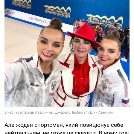
Але жоден спортсмен, який позиціонує себе
нейтральним, не може це сказати. В чому тоді