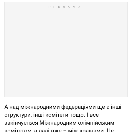
А над міжнародними федераціями ще є інші
структури, інші комітети тощо. І все
закінчується Міжнародним олімпійським
комітетом, а далі вже – між країнами. Це