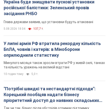
Україна буде знищувати пускові установки
російської балістики: Зеленський провів
засідання РНБО
Глава держави заявив, що установки будуть атаковані
5.08.2026 18:04
137,7 т.
У липні армія РФ втратила рекордну кількість
БпЛА, човнів і катерів: в Міноборони
оприлюднили статистику
Минулого місяця також зросли втрати РФ у живій силі, танках
та кількість уражень на великій відстані
10 годин тому
5,0 т.
"Потрібні швидкі та нестандартні підходи":
Корецький пообіцяв надати бізнесу
пріоритетний доступ до наявних складських
приміщень
Так чи так, бізнес після обстрілів отримає підтримку