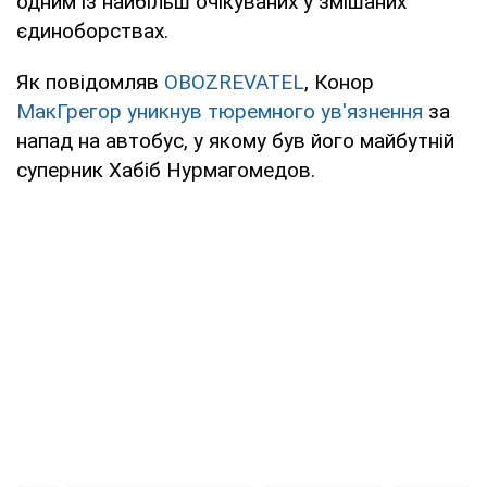
одним із найбільш очікуваних у змішаних
єдиноборствах.
Як повідомляв
OBOZREVATEL
, Конор
МакГрегор уникнув тюремного ув'язнення
за
напад на автобус, у якому був його майбутній
суперник Хабіб Нурмагомедов.