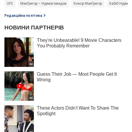
UFC
МакГрегор – Нурмагомедов
Конор МакГрегор
Хабiб Нурма
Редакційна політика