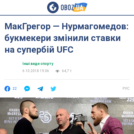
МакГрегор — Нурмагомедов:
букмекери змінили ставки
на супербій UFC
Інші види спорту
6.10.2018 19:06
64,7 т.
22
РУС