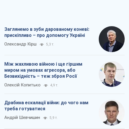
Заглянемо в зуби дарованому коневі:
прискіпливо – про допомогу Україні
Олександр Кірш
5,3 т.
Між жахливою війною і ще гіршим
миром на умовах агресора, або
Безвихідність – теж зброя Росії
Олексій Копитько
4,9 т.
Драбина ескалації війни: до чого нам
треба готуватися
Андрій Шевчишин
5,9 т.