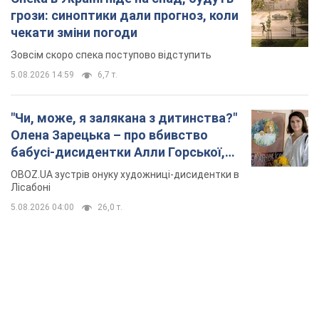
грози: синоптики дали прогноз, коли
чекати зміни погоди
Зовсім скоро спека поступово відступить
5.08.2026 14:59
6,7 т.
"Чи, може, я залякана з дитинства?"
Олена Зарецька – про вбивство
бабусі-дисидентки Алли Горської,
критику Дмитра Стуса та втечу в
OBOZ.UA зустрів онуку художниці-дисидентки в
Португалію з 5 дітьми
Лісабоні
5.08.2026 04:00
26,0 т.