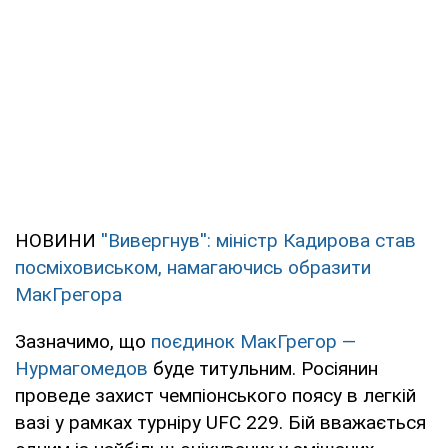
НОВИНИ
''Вивергнув'': міністр Кадирова став
посміховиськом, намагаючись образити
МакГрегора
Зазначимо, що
поєдинок МакГрегор —
Нурмагомедов
буде титульним. Росіянин
проведе захист чемпіонського поясу в легкій
вазі у рамках турніру UFC 229. Бій вважається