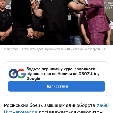
Будьте першими у курсі головного —
підпишіться на Новини на OBOZ.UA у
Google
Підписатися
Російський боєць змішаних єдиноборств
Хабіб
Нурмагомедов
досі вважається фаворитом