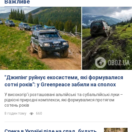
Важливе
"Джипінг руйнує екосистеми, які формувалися
сотні років": у Greenpeace забили на сполох
У високогір'ї розташовані альпійські та субальпійські луки –
рідкісні природні комплекси, які формувалися протягом
сотень років
8 годин тому
660
Спека в Україні піде на спад, будуть