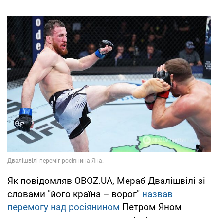
Як повідомляв OBOZ.UA, Мераб Двалішвілі зі
словами "його країна – ворог"
назвав
перемогу над росіянином
Петром Яном