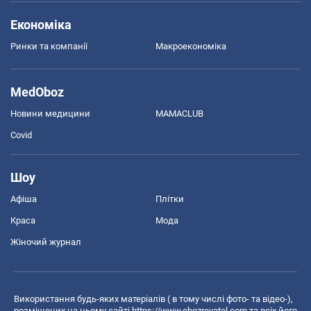
Економіка
Ринки та компанії
Макроекономіка
MedOboz
Новини медицини
MAMACLUB
Covid
Шоу
Афіша
Плітки
Краса
Мода
Жіночий журнал
Використання будь-яких матеріалів ( в тому числі фото- та відео-),
розміщених на цьому сайті
https://www.obozrevatel.com
та всіх його