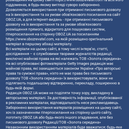
піддоменах, в будь-якому вигляді суворо заборонено.
Дозволяється використання при отриманні письмового дозволу
на їх використання та за умови обов'язкового посилання на сайт
OBOZ.UA, а для інтернет-видань - при отриманні письмового
дозволу на їх використання та за умови обов'язкового
розміщення прямого, відкритого для пошукових систем,
гіперпосилання на сторінку OBOZ.UA за посиланням
https://www.obozrevatel.com
, на якій розміщено оригінальний
матеріал в першому абзаці матеріалу.
Всі матеріали на цьому сайті, в тому числі інтерв’ю, статті,
дослідження – є службовими творами журналістів редакції,
виключні майнові права на які належать ТОВ «Золота середина».
На всі опубліковані фотоматеріали Getty Images редакція має
майнові права, які захищаються законом України «Про авторські
права та суміжні права», ніхто не має права без письмового
дозволу ТОВ «Золота середина» їх використовувати, вони не
підлягають подальшому відтворенню, перекладу, поширенню в
будь-якій формі.
Редакція OBOZ.UA може не поділяти точку зору, викладену в
авторському матеріалі. За достовірність інформації, опублікованої
в рекламних матеріалах, відповідальність несе рекламодавець.
Заборонено використання матеріалів розміщених на цьому сайті,
хоч із зазначенням гіперпосилання на сторінку цього сайту,
логотипу OBOZ.UA або будь-якого іншого згадування, але без
письмового дозволу Редакції/ТОВ «Золота середина»
Незаконним використанням матеріалів буде вважатися: будь-яке