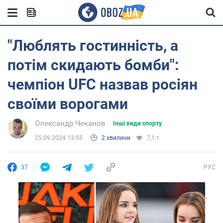
"Люблять гостинність, а
потім скидають бомби":
чемпіон UFC назвав росіян
своїми ворогами
Олександр Чеканов
Інші види спорту
25.09.2024 13:55
2 хвилини
7,1 т.
37
РУС