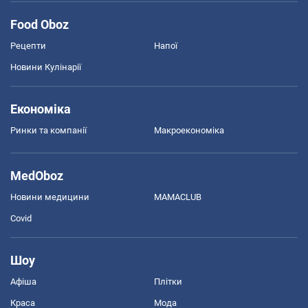
Food Oboz
Рецепти
Напої
Новини Кулінарії
Економіка
Ринки та компанії
Макроекономіка
MedOboz
Новини медицини
MAMACLUB
Covid
Шоу
Афіша
Плітки
Краса
Мода