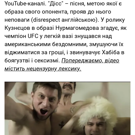
YouTube-каналі. "Дісс" – пісня, метою якої є
образа свого опонента, прояв до нього
неповаги (disrespect англійською). У ролику
Кузнєцов в образі Нурмагомедова згадує, як
чемпіон UFC у легкій вазі знущався над
американськими бездомними, змушуючи їх
віджиматися за гроші, і звинувачує Хабіба в
боягузтві і сексизмі.
Попереджаємо, відео
містить нецензурну лексику.