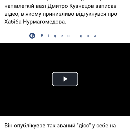
напівлегкій вазі Дмитро Кузнєцов записав
відео, в якому принизливо відгукнувся про
Хабіба Нурмагомедова.
Відео дня
Play Video
Він опублікував так званий "дісс" у себе на