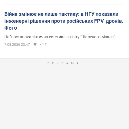
Війна змінює не лише тактику: в НГУ показали
інженерні рішення проти російських FPV-дронів.
Фото
Це "постапокаліптична естетика зі світу "Шаленого Макса"
7,1 т.
7.08.2026 23:47