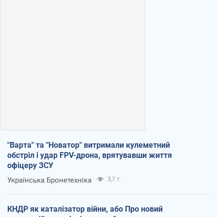
"Варта" та "Новатор" витримали кулеметний
обстріл і удар FPV-дрона, врятувавши життя
офіцеру ЗСУ
Українська Бронетехніка
3,7 т.
КНДР як каталізатор війни, або Про новий