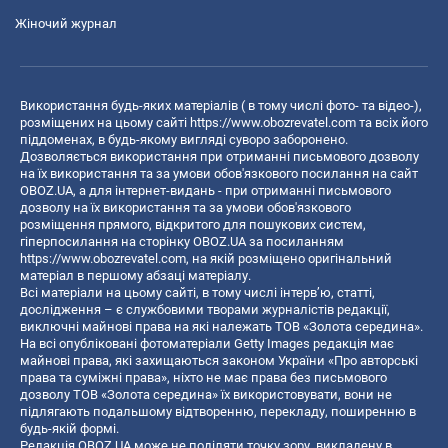
Жіночий журнал
Використання будь-яких матеріалів ( в тому числі фото- та відео-),
розміщених на цьому сайті
https://www.obozrevatel.com
та всіх його
піддоменах, в будь-якому вигляді суворо заборонено.
Дозволяється використання при отриманні письмового дозволу
на їх використання та за умови обов'язкового посилання на сайт
OBOZ.UA, а для інтернет-видань - при отриманні письмового
дозволу на їх використання та за умови обов'язкового
розміщення прямого, відкритого для пошукових систем,
гіперпосилання на сторінку OBOZ.UA за посиланням
https://www.obozrevatel.com
, на якій розміщено оригінальний
матеріал в першому абзаці матеріалу.
Всі матеріали на цьому сайті, в тому числі інтерв’ю, статті,
дослідження – є службовими творами журналістів редакції,
виключні майнові права на які належать ТОВ «Золота середина».
На всі опубліковані фотоматеріали Getty Images редакція має
майнові права, які захищаються законом України «Про авторські
права та суміжні права», ніхто не має права без письмового
дозволу ТОВ «Золота середина» їх використовувати, вони не
підлягають подальшому відтворенню, перекладу, поширенню в
будь-якій формі.
Редакція OBOZ.UA може не поділяти точку зору, викладену в