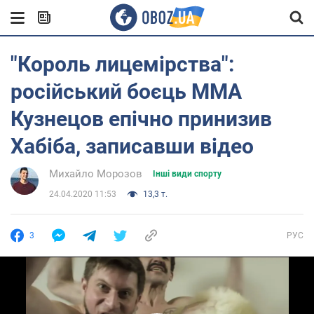
"Король лицемірства":
російський боєць MMA
Кузнецов епічно принизив
Хабіба, записавши відео
Михайло Морозов
Інші види спорту
24.04.2020 11:53
13,3 т.
3
РУС