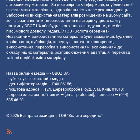
авторському матеріалі. За достовірність інформації, опублікованої
в рекламних матеріалах, відповідальність несе рекламодавець.
Заборонено використання матеріалів розміщених на цьому сайті,
хоч із зазначенням гіперпосилання на сторінку цього сайту,
логотипу OBOZ.UA або будь-якого іншого згадування, але без
письмового дозволу Редакції/ТОВ «Золота середина»
Незаконним використанням матеріалів буде вважатися: будь-яке
копiювання, публiкацiя, передрук, наступне поширення,
використання, переробка з використанням, включенням до
складу інших матеріалів, розповсюдження, адаптація, переклад
та інші подібні зміни матеріалу.
Назва онлайн медіа — «OBOZ.UA»
- суб'єкт у сфері онлайн медіа;
- ідентифікатор медіа — R40-06156;
- поштова адреса — вул. Деревообробна, буд. 7, м. Київ, 01013;
- адреса електронної пошти —
[email protected]
; - телефон — (044)
585 46 20
© 2026 Всі права захищені, ТОВ "Золота середина".