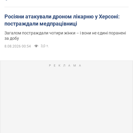
Росіяни атакували дроном лікарню у Херсоні:
постраждали медпрацівниці
Загалом постраждали чотири жінки – і вони не єдині поранені
за добу
3,0 т.
8.08.2026 00:54