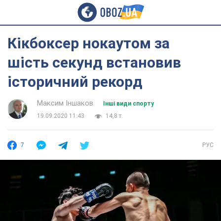
Кікбоксер нокаутом за
шість секунд встановив
історичний рекорд
Максим Іншаков
Інші види спорту
19.09.2020 11:43
14,8 т.
7
РУС