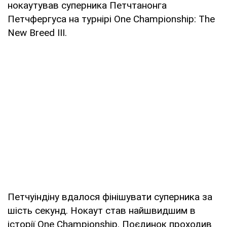
нокаутував суперника Петчтанонга
Петчфергуса на турнірі One Championship: The
New Breed III.
Петчуіндіну вдалося фінішувати суперника за
шість секунд. Нокаут став найшвидшим в
історії One Championship. Поєдинок проходив