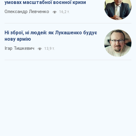
умовах масштабної воєнної кризи
Олександр Левченко
16,2 т.
Ні зброї, ні людей: як Лукашенко будує
нову армію
Ігар Тишкевич
13,9 т.