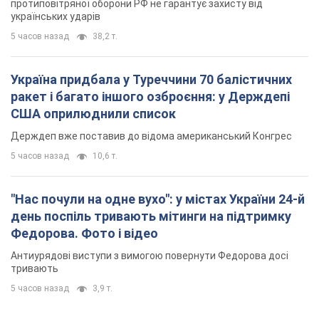
протиповітряної оборони РФ не гарантує захисту від
українських ударів
5 часов назад
38,2 т.
Україна придбала у Туреччини 70 балістичних
ракет і багато іншого озброєння: у Держдепі
США оприлюднили список
Держдеп вже поставив до відома американський Конгрес
5 часов назад
10,6 т.
"Нас почули на одне вухо": у містах України 24-й
день поспіль тривають мітинги на підтримку
Федорова. Фото і відео
Антиурядові виступи з вимогою повернути Федорова досі
тривають
5 часов назад
3,9 т.