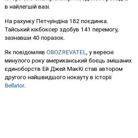
в найлегшій вазі.
На рахунку Петчуіндіна 182 поєдинка.
Тайський кікбоксер здобув 141 перемогу,
зазнавши 40 поразок.
Як повідомляв
OBOZREVATEL
, у вересні
минулого року американський боєць змішаних
єдиноборств Ей Джей МакКі став автором
другого найшвидшого нокауту в історії
Bellator
.