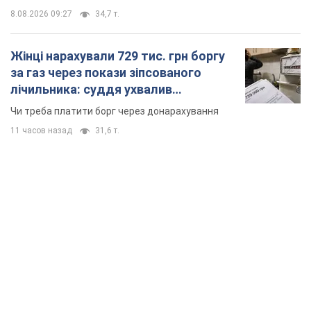
8.08.2026 09:27
34,7 т.
Жінці нарахували 729 тис. грн боргу
за газ через покази зіпсованого
лічильника: суддя ухвалив
неочікуване рішення
Чи треба платити борг через донарахування
11 часов назад
31,6 т.