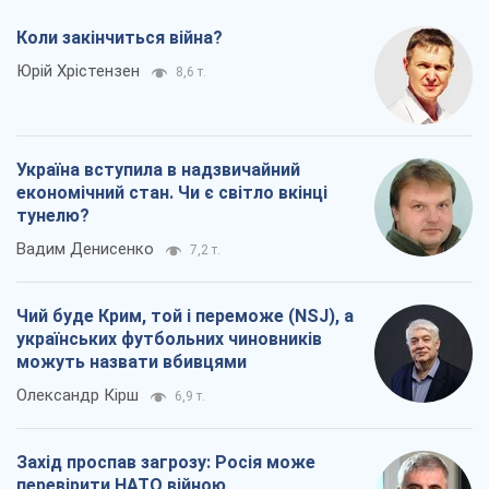
Коли закінчиться війна?
Юрій Хрістензен
8,6 т.
Україна вступила в надзвичайний
економічний стан. Чи є світло вкінці
тунелю?
Вадим Денисенко
7,2 т.
Чий буде Крим, той і переможе (NSJ), а
українських футбольних чиновників
можуть назвати вбивцями
Олександр Кірш
6,9 т.
Захід проспав загрозу: Росія може
перевірити НАТО війною