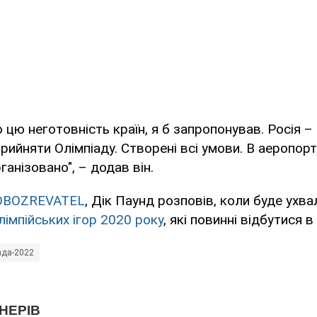
 цю неготовність країн, я б запропонував. Росія –
 прийняти Олімпіаду. Створені всі умови. В аеропор
рганізовано", – додав він.
OBOZREVATEL
, Дік Паунд розповів, коли буде ухв
імпійських ігор 2020 року
, які повинні відбутися в
ада-2022