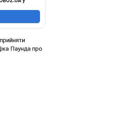
 OBOZ.UA у
 прийняти
Діка Паунда про