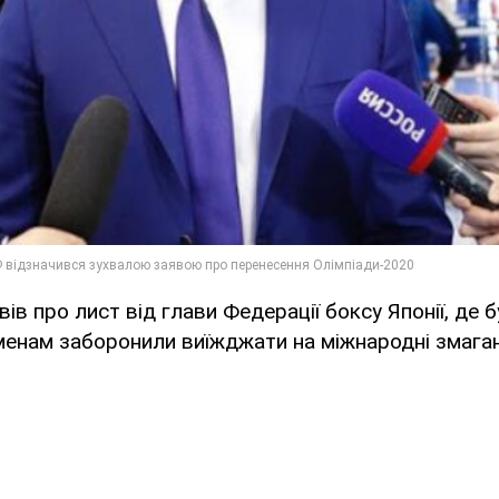
ів про лист від глави Федерації боксу Японії, де 
менам заборонили виїжджати на міжнародні змаган