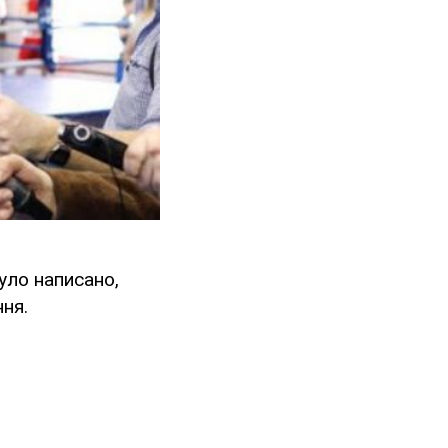
було написано,
ня.