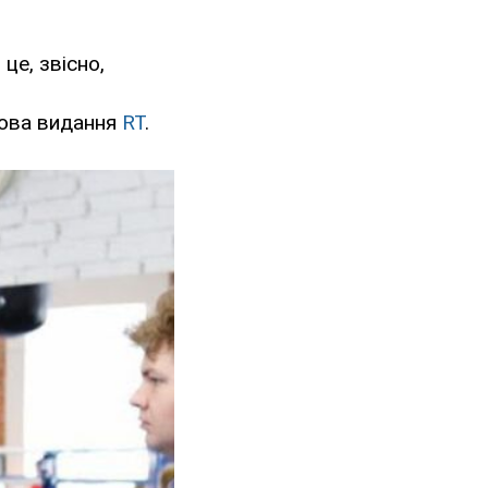
 це, звісно,
ьова видання
RT
.