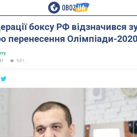
ерації боксу РФ відзначився 
о перенесення Олімпіади-202
рту
43
9,8 т.