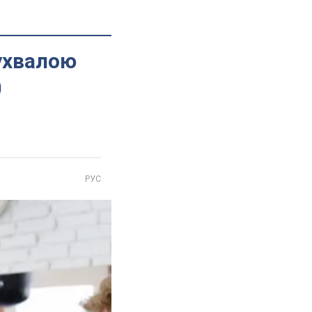
зухвалою
0
РУС