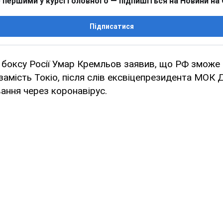
 першими у курсі головного — підпишіться на Новини на
Підписатися
 боксу Росії Умар Кремльов заявив, що РФ зможе
замість Токіо, після слів ексвіцепрезидента МОК 
вання через коронавірус.