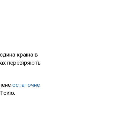
 єдина країна в
тах перевіряють
алене
остаточне
 Токіо.