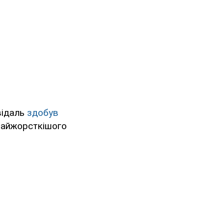
відаль
здобув
найжорсткішого