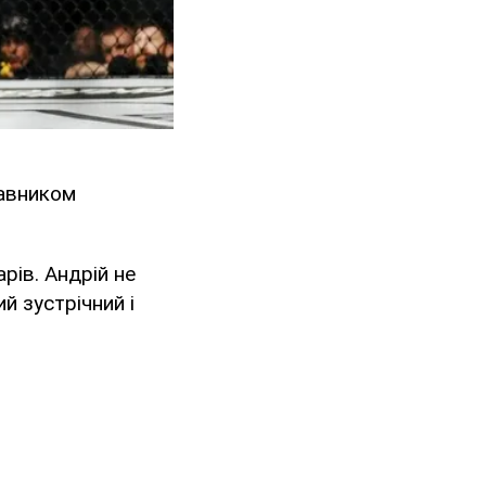
тавником
рів. Андрій не
й зустрічний і