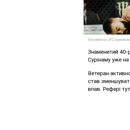
Знаменитий 40-р
Сурінаму уже на
Ветеран активно
став зменшувати
впав. Рефері тут