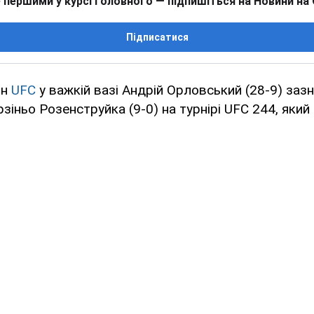
 першими у курсі головного — підпишіться на Новини на
Підписатися
он
UFC
у важкій вазі Андрій Орловський (28-9) заз
рзіньо Розенструйка (9-0) на турнірі UFC 244, яки