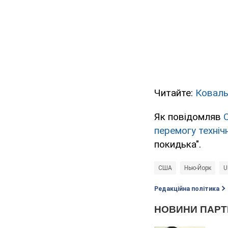
Читайте:
Коваль
Як повідомляв
перемогу техніч
покидька".
США
Нью-Йорк
U
Редакційна політика