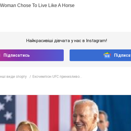
Найкрасивіші дівчата у нас в Instagram!
Підписатись
Підписа
Інші види спорту
Ексчемпіон UFC принизливо...