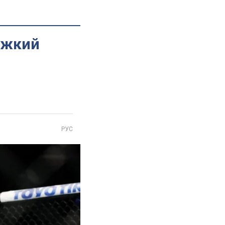
ажкий
РУС