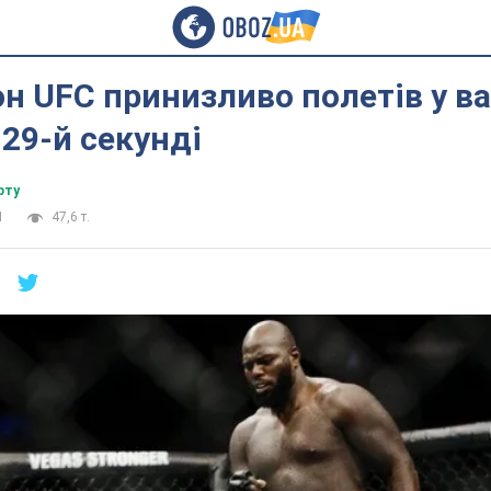
н UFC принизливо полетів у в
 29-й секунді
рту
1
47,6 т.