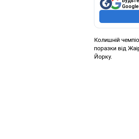
Будьте
Google
Колишній чемпі
поразки від Жаі
Йорку.