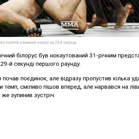
ічний білорус був нокаутований 31-річним предс
 29-й секунді першого раунду.
 почав поєдинок, але відразу пропустив кілька уда
 темп, сміливо пішов вперед, але нарвався на ліви
 же зупинив зустріч.