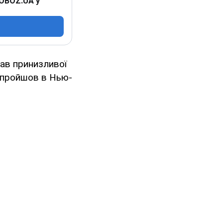
 OBOZ.UA у
нав принизливої
й пройшов в Нью-