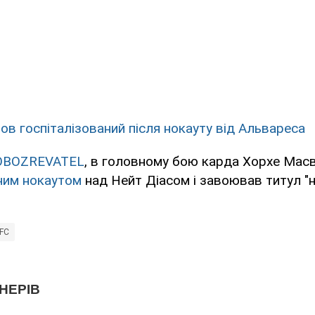
ов госпіталізований після нокауту від Альвареса
OBOZREVATEL
, в головному бою карда Хорхе Мас
ним нокаутом
над Нейт Діасом і завоював титул "
FC