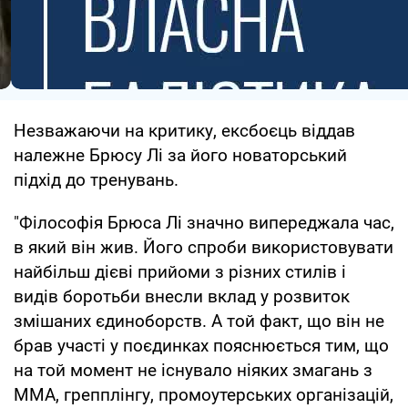
Незважаючи на критику, ексбоєць віддав
належне Брюсу Лі за його новаторський
підхід до тренувань.
"Філософія Брюса Лі значно випереджала час,
в який він жив. Його спроби використовувати
найбільш дієві прийоми з різних стилів і
видів боротьби внесли вклад у розвиток
змішаних єдиноборств. А той факт, що він не
брав участі у поєдинках пояснюється тим, що
на той момент не існувало ніяких змагань з
MMA, грепплінгу, промоутерських організацій,