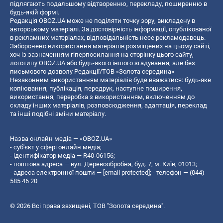
підлягають подальшому відтворенню, перекладу, поширенню в
будь-якій формі.
Редакція OBOZ.UA може не поділяти точку зору, викладену в
авторському матеріалі. За достовірність інформації, опублікованої
в рекламних матеріалах, відповідальність несе рекламодавець.
Заборонено використання матеріалів розміщених на цьому сайті,
хоч із зазначенням гіперпосилання на сторінку цього сайту,
логотипу OBOZ.UA або будь-якого іншого згадування, але без
письмового дозволу Редакції/ТОВ «Золота середина»
Незаконним використанням матеріалів буде вважатися: будь-яке
копiювання, публiкацiя, передрук, наступне поширення,
використання, переробка з використанням, включенням до
складу інших матеріалів, розповсюдження, адаптація, переклад
та інші подібні зміни матеріалу.
Назва онлайн медіа — «OBOZ.UA»
- суб'єкт у сфері онлайн медіа;
- ідентифікатор медіа — R40-06156;
- поштова адреса — вул. Деревообробна, буд. 7, м. Київ, 01013;
- адреса електронної пошти —
[email protected]
; - телефон — (044)
585 46 20
© 2026 Всі права захищені, ТОВ "Золота середина".