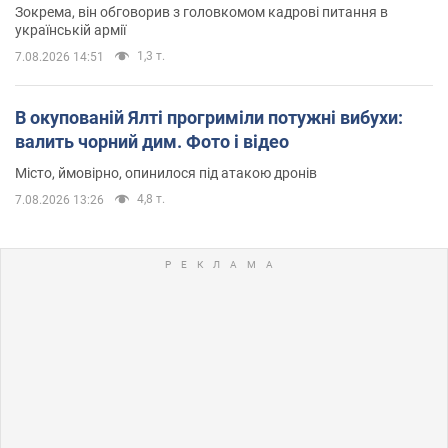
Зокрема, він обговорив з головкомом кадрові питання в
українській армії
1,3 т.
7.08.2026 14:51
В окупованій Ялті прогриміли потужні вибухи:
валить чорний дим. Фото і відео
Місто, ймовірно, опинилося під атакою дронів
4,8 т.
7.08.2026 13:26