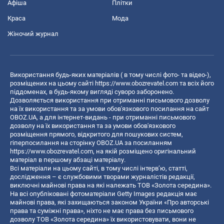
Афіша
Плітки
Краса
Мода
Жіночий журнал
Використання будь-яких матеріалів ( в тому числі фото- та відео-),
розміщених на цьому сайті
https://www.obozrevatel.com
та всіх його
піддоменах, в будь-якому вигляді суворо заборонено.
Дозволяється використання при отриманні письмового дозволу
на їх використання та за умови обов'язкового посилання на сайт
OBOZ.UA, а для інтернет-видань - при отриманні письмового
дозволу на їх використання та за умови обов'язкового
розміщення прямого, відкритого для пошукових систем,
гіперпосилання на сторінку OBOZ.UA за посиланням
https://www.obozrevatel.com
, на якій розміщено оригінальний
матеріал в першому абзаці матеріалу.
Всі матеріали на цьому сайті, в тому числі інтерв’ю, статті,
дослідження – є службовими творами журналістів редакції,
виключні майнові права на які належать ТОВ «Золота середина».
На всі опубліковані фотоматеріали Getty Images редакція має
майнові права, які захищаються законом України «Про авторські
права та суміжні права», ніхто не має права без письмового
дозволу ТОВ «Золота середина» їх використовувати, вони не