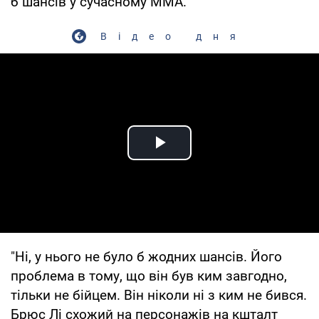
б шансів у сучасному MMA.
Відео дня
Play Video
"Ні, у нього не було б жодних шансів. Його
проблема в тому, що він був ким завгодно,
тільки не бійцем. Він ніколи ні з ким не бився.
Брюс Лі схожий на персонажів на кшталт