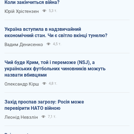
Коли закінчиться війна?
Юрій Хрістензен
5,3 т.
Україна вступила в надзвичайний
економічний стан. Чи є світло вкінці тунелю?
Вадим Денисенко
4,5 т.
Чий буде Крим, той і переможе (NSJ), а
українських футбольних чиновників можуть
назвати вбивцями
Олександр Кірш
4,8 т.
Захід проспав загрозу: Росія може
перевірити НАТО війною
Леонід Невзлін
7,1 т.