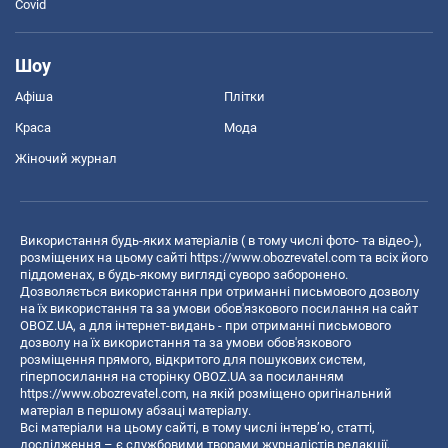
Covid
Шоу
Афіша
Плітки
Краса
Мода
Жіночий журнал
Використання будь-яких матеріалів ( в тому числі фото- та відео-),
розміщених на цьому сайті
https://www.obozrevatel.com
та всіх його
піддоменах, в будь-якому вигляді суворо заборонено.
Дозволяється використання при отриманні письмового дозволу
на їх використання та за умови обов'язкового посилання на сайт
OBOZ.UA, а для інтернет-видань - при отриманні письмового
дозволу на їх використання та за умови обов'язкового
розміщення прямого, відкритого для пошукових систем,
гіперпосилання на сторінку OBOZ.UA за посиланням
https://www.obozrevatel.com
, на якій розміщено оригінальний
матеріал в першому абзаці матеріалу.
Всі матеріали на цьому сайті, в тому числі інтерв’ю, статті,
дослідження – є службовими творами журналістів редакції,