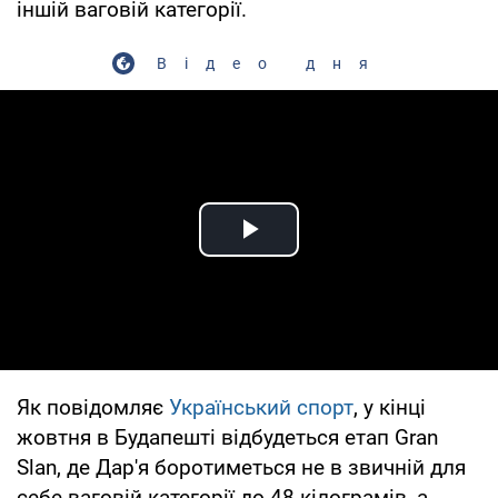
іншій ваговій категорії.
Відео дня
Play Video
Як повідомляє
Український спорт
, у кінці
жовтня в Будапешті відбудеться етап Gran
Slan, де Дар'я боротиметься не в звичній для
себе ваговій категорії до 48 кілограмів, а