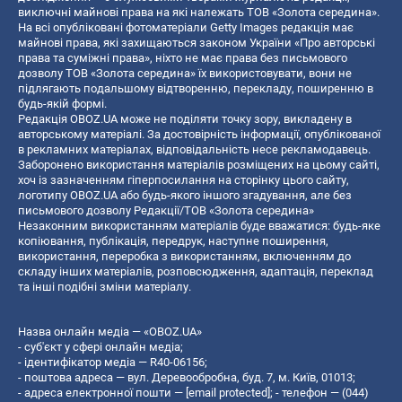
виключні майнові права на які належать ТОВ «Золота середина».
На всі опубліковані фотоматеріали Getty Images редакція має
майнові права, які захищаються законом України «Про авторські
права та суміжні права», ніхто не має права без письмового
дозволу ТОВ «Золота середина» їх використовувати, вони не
підлягають подальшому відтворенню, перекладу, поширенню в
будь-якій формі.
Редакція OBOZ.UA може не поділяти точку зору, викладену в
авторському матеріалі. За достовірність інформації, опублікованої
в рекламних матеріалах, відповідальність несе рекламодавець.
Заборонено використання матеріалів розміщених на цьому сайті,
хоч із зазначенням гіперпосилання на сторінку цього сайту,
логотипу OBOZ.UA або будь-якого іншого згадування, але без
письмового дозволу Редакції/ТОВ «Золота середина»
Незаконним використанням матеріалів буде вважатися: будь-яке
копiювання, публiкацiя, передрук, наступне поширення,
використання, переробка з використанням, включенням до
складу інших матеріалів, розповсюдження, адаптація, переклад
та інші подібні зміни матеріалу.
Назва онлайн медіа — «OBOZ.UA»
- суб'єкт у сфері онлайн медіа;
- ідентифікатор медіа — R40-06156;
- поштова адреса — вул. Деревообробна, буд. 7, м. Київ, 01013;
- адреса електронної пошти —
[email protected]
; - телефон — (044)