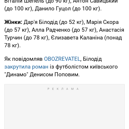
Віталій Шепель (до 90 кг), Антон Савицький
(до 100 кг), Данило Гуцол (до 100 кг).
Жінки:
Дар'я Білодід (до 52 кг), Марія Скора
(до 57 кг), Алла Радченко (до 57 кг), Анастасія
Турчин (до 78 кг), Єлизавета Каланіна (понад
78 кг).
Як повідомляв
OBOZREVATEL
, Білодід
закрутила роман
із футболістом київського
"Динамо" Денисом Поповим.