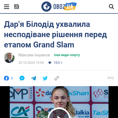
Дар'я Білодід ухвалила
несподіване рішення перед
етапом Grand Slam
Максим Іншаков
Інші види спорту
20.10.2020 19:04
10,5 т.
0
РУС