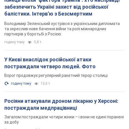
забезпечить Україні захист від російської
балістики. Інтерв’ю з Безсмертним
Володимир Зеленський зустрівся з українським дипломата
та окреслив нове бачення війни та ролі міжнародних
партнерів у боротьбі з Росією
годину тому
5,8 т.
У Києві внаслідок російської атаки
постраждали четверо людей. Фото
Ворог продовжує регулярний ракетний терор столиці
годину тому
13,6 т.
Росіяни атакували дроном лікарню у Херсоні:
постраждали медпрацівниці
Загалом постраждали чотири жінки – і вони не єдині поранені
за добу