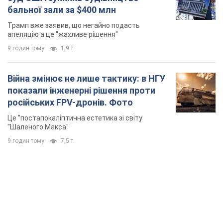
бальної зали за $400 млн
Трамп вже заявив, що негайно подасть
апеляцію а це "жахливе рішення"
9 годин тому
1,9 т.
Війна змінює не лише тактику: в НГУ
показали інженерні рішення проти
російських FPV-дронів. Фото
Це "постапокаліптична естетика зі світу
"Шаленого Макса"
9 годин тому
7,5 т.