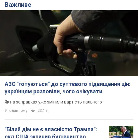
Важливе
АЗС "готуються" до суттєвого підвищення цін:
українцям розповіли, чого очікувати
Як на заправках уже змінили вартість пального
9 годин тому
23,1 т.
"Білий дім не є власністю Трампа":
суд США зупинив будівництво