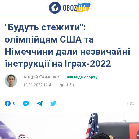
"Будуть стежити":
олімпійцям США та
Німеччини дали незвичайні
інструкції на Іграх-2022
Андрій Фоменко
Інші види спорту
19.01.2022 12:41
1,5 т.
0
РУС