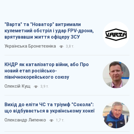
"Варта" та "Новатор" витримали
кулеметний обстріл і удар FPV-дрона,
врятувавши життя офіцеру ЗСУ
Українська Бронетехніка
3,8 т.
КНДР як каталізатор війни, або Про
новий етап російсько-
північнокорейського союзу
Олексій Кущ
3,9 т.
Вихід до еліти ЧС та тріумф "Сокола":
що відбувається в українському хокеї
Олександр Липенко
1,7 т.