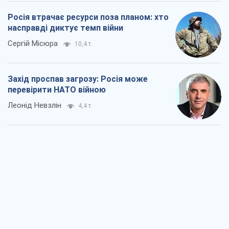
Росія втрачає ресурси поза планом: хто
насправді диктує темп війни
Сергій Місюра
10,4 т.
Захід проспав загрозу: Росія може
перевірити НАТО війною
Леонід Невзлін
4,4 т.