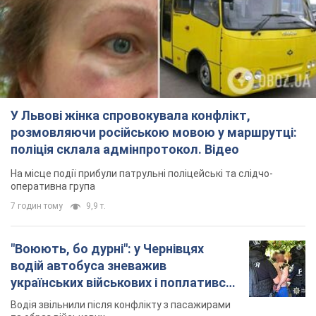
У Львові жінка спровокувала конфлікт,
розмовляючи російською мовою у маршрутці:
поліція склала адмінпротокол. Відео
На місце події прибули патрульні поліцейські та слідчо-
оперативна група
7 годин тому
9,9 т.
"Воюють, бо дурні": у Чернівцях
водій автобуса зневажив
українських військових і поплатився.
Відео
Водія звільнили після конфлікту з пасажирами