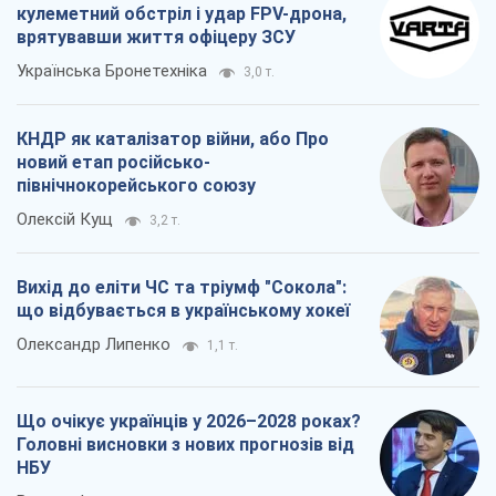
кулеметний обстріл і удар FPV-дрона,
врятувавши життя офіцеру ЗСУ
Українська Бронетехніка
3,0 т.
КНДР як каталізатор війни, або Про
новий етап російсько-
північнокорейського союзу
Олексій Кущ
3,2 т.
Вихід до еліти ЧС та тріумф "Сокола":
що відбувається в українському хокеї
Олександр Липенко
1,1 т.
Що очікує українців у 2026–2028 роках?
Головні висновки з нових прогнозів від
НБУ