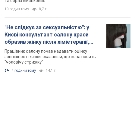
та образ військових
10 годин тому
8,7 т.
"Не слідкує за сексуальністю": у
Києві консультант салону краси
образив жінку після хімієтерапії,
розгорівся скандал. Фото
Працівник салону почав надавати оцінку
зовнішності жінки, сказавши, що вона носить
"чоловічу стрижку"
4 години тому
14,1 т.