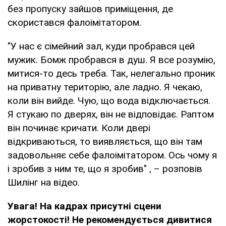
без пропуску зайшов приміщення, де
скористався фалоімітатором.
"У нас є сімейний зал, куди пробрався цей
мужик. Бомж пробрався в душ. Я все розумію,
митися-то десь треба. Так, нелегально проник
на приватну територію, але ладно. Я чекаю,
коли він вийде. Чую, що вода відключається.
Я стукаю по дверях, він не відповідає. Раптом
він починає кричати. Коли двері
відкриваються, то виявляється, що він там
задовольняє себе фалоімітатором. Ось чому я
і зробив з ним те, що я зробив" , – розповів
Шилінг на відео.
Увага! На кадрах присутні сцени
жорстокості! Не рекомендується дивитися