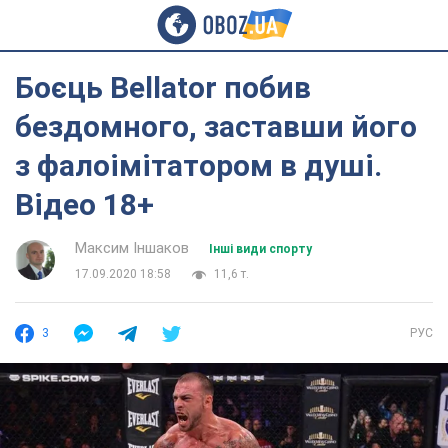
Боєць Bellator побив
бездомного, заставши його
з фалоімітатором в душі.
Відео 18+
Максим Іншаков
Інші види спорту
17.09.2020 18:58
11,6 т.
3
РУС