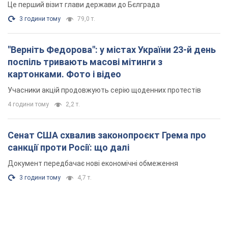
Це перший візит глави держави до Бєлграда
3 години тому
79,0 т.
"Верніть Федорова": у містах України 23-й день
поспіль тривають масові мітинги з
картонками. Фото і відео
Учасники акцій продовжують серію щоденних протестів
4 години тому
2,2 т.
Сенат США схвалив законопроєкт Грема про
санкції проти Росії: що далі
Документ передбачає нові економічні обмеження
3 години тому
4,7 т.