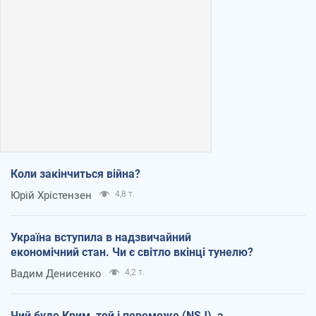
Коли закінчиться війна?
Юрій Хрістензен
4,8 т.
Україна вступила в надзвичайний
економічний стан. Чи є світло вкінці тунелю?
Вадим Денисенко
4,2 т.
Чий буде Крим, той і переможе (NSJ), а