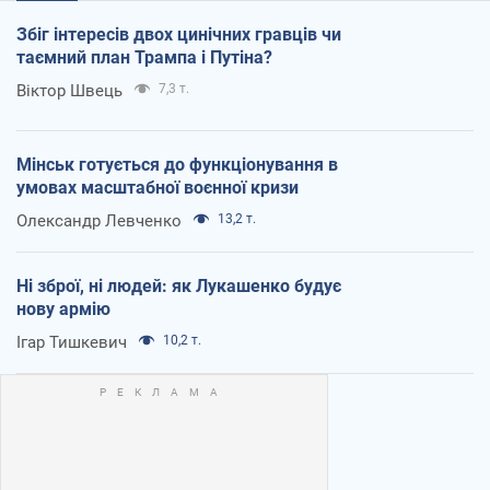
Збіг інтересів двох цинічних гравців чи
таємний план Трампа і Путіна?
Віктор Швець
7,3 т.
Мінськ готується до функціонування в
умовах масштабної воєнної кризи
Олександр Левченко
13,2 т.
Ні зброї, ні людей: як Лукашенко будує
нову армію
Ігар Тишкевич
10,2 т.