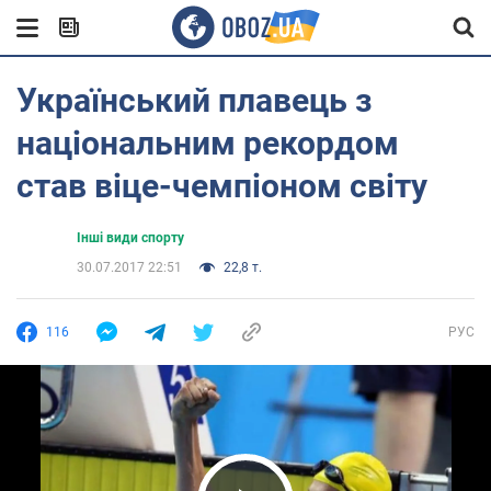
Український плавець з
національним рекордом
став віце-чемпіоном світу
Інші види спорту
30.07.2017 22:51
22,8 т.
116
РУС