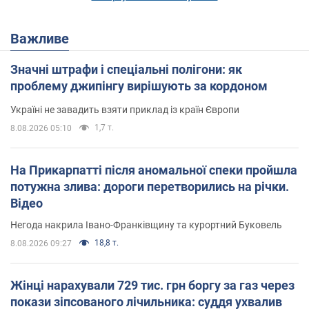
Важливе
Значні штрафи і спеціальні полігони: як
проблему джипінгу вирішують за кордоном
Україні не завадить взяти приклад із країн Європи
1,7 т.
8.08.2026 05:10
На Прикарпатті після аномальної спеки пройшла
потужна злива: дороги перетворились на річки.
Відео
Негода накрила Івано-Франківщину та курортний Буковель
18,8 т.
8.08.2026 09:27
Жінці нарахували 729 тис. грн боргу за газ через
покази зіпсованого лічильника: суддя ухвалив