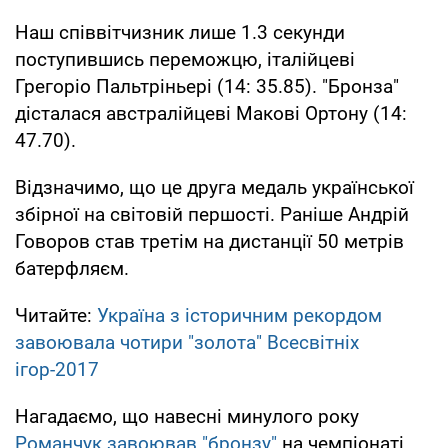
Наш співвітчизник лише 1.3 секунди
поступившись переможцю, італійцеві
Грегоріо Пальтріньері (14: 35.85). "Бронза"
дісталася австралійцеві Макові Ортону (14:
47.70).
Відзначимо, що це друга медаль української
збірної на світовій першості. Раніше Андрій
Говоров став третім на дистанції 50 метрів
батерфляєм.
Читайте:
Україна з історичним рекордом
завоювала чотири "золота" Всесвітніх
ігор-2017
Нагадаємо, що навесні минулого року
Романчук завоював "бронзу"
на чемпіонаті