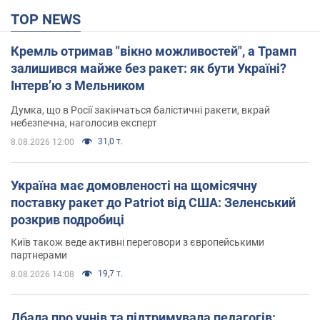
TOP NEWS
Кремль отримав "вікно можливостей", а Трамп
залишився майже без ракет: як бути Україні?
Інтерв’ю з Мельником
Думка, що в Росії закінчаться балістичні ракети, вкрай
небезпечна, наголосив експерт
31,0 т.
8.08.2026 12:00
Україна має домовленості на щомісячну
поставку ракет до Patriot від США: Зеленський
розкрив подробиці
Київ також веде активні переговори з європейськими
партнерами
19,7 т.
8.08.2026 14:08
Дбала про учнів та підтримувала педагогів: