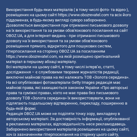
Використання будь-яких матеріалів ( в тому числі фото- та відео-),
розміщених на цьому сайті
https://www.obozrevatel.com
та всіх його
піддоменах, в будь-якому вигляді суворо заборонено.
Дозволяється використання при отриманні письмового дозволу
на їх використання та за умови обов'язкового посилання на сайт
OBOZ.UA, а для інтернет-видань - при отриманні письмового
дозволу на їх використання та за умови обов'язкового
розміщення прямого, відкритого для пошукових систем,
гіперпосилання на сторінку OBOZ.UA за посиланням
https://www.obozrevatel.com
, на якій розміщено оригінальний
матеріал в першому абзаці матеріалу.
Всі матеріали на цьому сайті, в тому числі інтерв’ю, статті,
дослідження – є службовими творами журналістів редакції,
виключні майнові права на які належать ТОВ «Золота середина».
На всі опубліковані фотоматеріали Getty Images редакція має
майнові права, які захищаються законом України «Про авторські
права та суміжні права», ніхто не має права без письмового
дозволу ТОВ «Золота середина» їх використовувати, вони не
підлягають подальшому відтворенню, перекладу, поширенню в
будь-якій формі.
Редакція OBOZ.UA може не поділяти точку зору, викладену в
авторському матеріалі. За достовірність інформації, опублікованої
в рекламних матеріалах, відповідальність несе рекламодавець.
Заборонено використання матеріалів розміщених на цьому сайті,
хоч із зазначенням гіперпосилання на сторінку цього сайту,