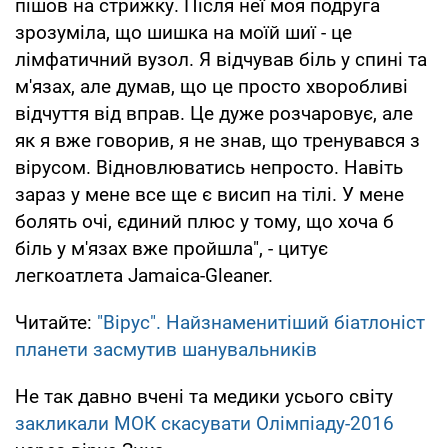
пішов на стрижку. Після неї моя подруга
зрозуміла, що шишка на моїй шиї - це
лімфатичний вузол. Я відчував біль у спині та
м'язах, але думав, що це просто хворобливі
відчуття від вправ. Це дуже розчаровує, але
як я вже говорив, я не знав, що тренувався з
вірусом. Відновлюватись непросто. Навіть
зараз у мене все ще є висип на тілі. У мене
болять очі, єдиний плюс у тому, що хоча б
біль у м'язах вже пройшла", - цитує
легкоатлета Jamaica-Gleaner.
Читайте:
"Вірус". Найзнаменитіший біатлоніст
планети засмутив шанувальників
Не так давно вчені та медики усього світу
закликали МОК скасувати Олімпіаду-2016