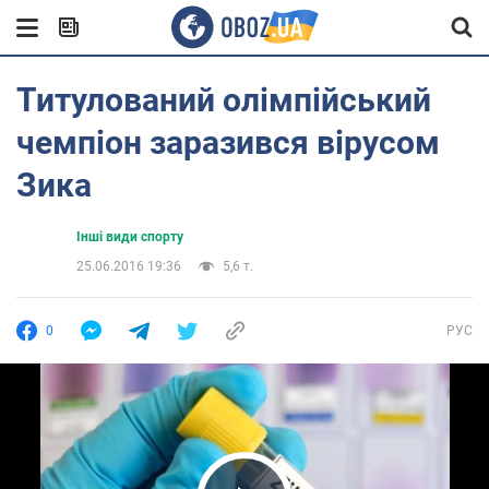
Титулований олімпійський
чемпіон заразився вірусом
Зика
Інші види спорту
25.06.2016 19:36
5,6 т.
0
РУС