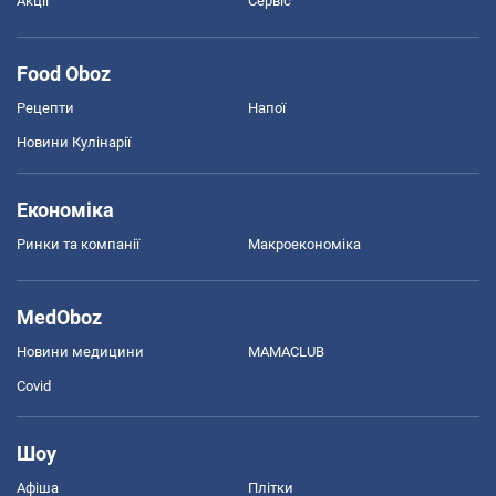
Акції
Сервіс
Food Oboz
Рецепти
Напої
Новини Кулінарії
Економіка
Ринки та компанії
Макроекономіка
MedOboz
Новини медицини
MAMACLUB
Covid
Шоу
Афіша
Плітки