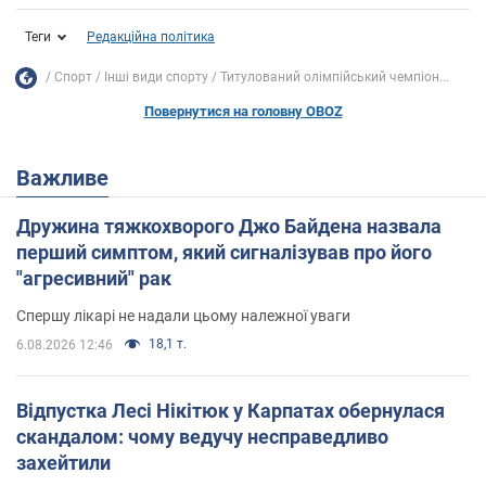
Теги
Редакційна політика
Спорт
Інші види спорту
Титулований олімпійський чемпіон...
Повернутися на головну OBOZ
Важливе
Дружина тяжкохворого Джо Байдена назвала
перший симптом, який сигналізував про його
"агресивний" рак
Спершу лікарі не надали цьому належної уваги
18,1 т.
6.08.2026 12:46
Відпустка Лесі Нікітюк у Карпатах обернулася
скандалом: чому ведучу несправедливо
захейтили