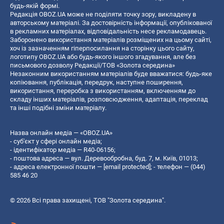
будь-якій формі.
Редакція OBOZ.UA може не поділяти точку зору, викладену в
авторському матеріалі. За достовірність інформації, опублікованої
в рекламних матеріалах, відповідальність несе рекламодавець.
Заборонено використання матеріалів розміщених на цьому сайті,
хоч із зазначенням гіперпосилання на сторінку цього сайту,
логотипу OBOZ.UA або будь-якого іншого згадування, але без
письмового дозволу Редакції/ТОВ «Золота середина»
Незаконним використанням матеріалів буде вважатися: будь-яке
копiювання, публiкацiя, передрук, наступне поширення,
використання, переробка з використанням, включенням до
складу інших матеріалів, розповсюдження, адаптація, переклад
та інші подібні зміни матеріалу.
Назва онлайн медіа — «OBOZ.UA»
- суб'єкт у сфері онлайн медіа;
- ідентифікатор медіа — R40-06156;
- поштова адреса — вул. Деревообробна, буд. 7, м. Київ, 01013;
- адреса електронної пошти —
[email protected]
; - телефон — (044)
585 46 20
© 2026 Всі права захищені, ТОВ "Золота середина".