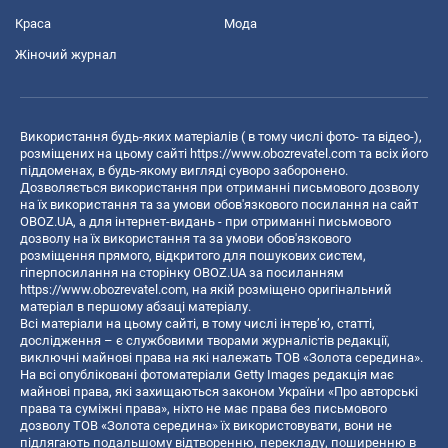
Краса
Мода
Жіночий журнал
Використання будь-яких матеріалів ( в тому числі фото- та відео-),
розміщених на цьому сайті
https://www.obozrevatel.com
та всіх його
піддоменах, в будь-якому вигляді суворо заборонено.
Дозволяється використання при отриманні письмового дозволу
на їх використання та за умови обов'язкового посилання на сайт
OBOZ.UA, а для інтернет-видань - при отриманні письмового
дозволу на їх використання та за умови обов'язкового
розміщення прямого, відкритого для пошукових систем,
гіперпосилання на сторінку OBOZ.UA за посиланням
https://www.obozrevatel.com
, на якій розміщено оригінальний
матеріал в першому абзаці матеріалу.
Всі матеріали на цьому сайті, в тому числі інтерв’ю, статті,
дослідження – є службовими творами журналістів редакції,
виключні майнові права на які належать ТОВ «Золота середина».
На всі опубліковані фотоматеріали Getty Images редакція має
майнові права, які захищаються законом України «Про авторські
права та суміжні права», ніхто не має права без письмового
дозволу ТОВ «Золота середина» їх використовувати, вони не
підлягають подальшому відтворенню, перекладу, поширенню в