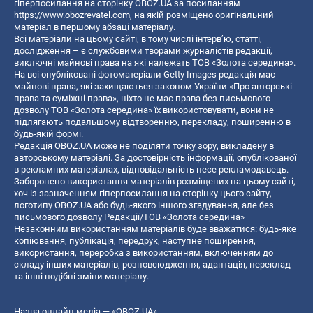
гіперпосилання на сторінку OBOZ.UA за посиланням
https://www.obozrevatel.com
, на якій розміщено оригінальний
матеріал в першому абзаці матеріалу.
Всі матеріали на цьому сайті, в тому числі інтерв’ю, статті,
дослідження – є службовими творами журналістів редакції,
виключні майнові права на які належать ТОВ «Золота середина».
На всі опубліковані фотоматеріали Getty Images редакція має
майнові права, які захищаються законом України «Про авторські
права та суміжні права», ніхто не має права без письмового
дозволу ТОВ «Золота середина» їх використовувати, вони не
підлягають подальшому відтворенню, перекладу, поширенню в
будь-якій формі.
Редакція OBOZ.UA може не поділяти точку зору, викладену в
авторському матеріалі. За достовірність інформації, опублікованої
в рекламних матеріалах, відповідальність несе рекламодавець.
Заборонено використання матеріалів розміщених на цьому сайті,
хоч із зазначенням гіперпосилання на сторінку цього сайту,
логотипу OBOZ.UA або будь-якого іншого згадування, але без
письмового дозволу Редакції/ТОВ «Золота середина»
Незаконним використанням матеріалів буде вважатися: будь-яке
копiювання, публiкацiя, передрук, наступне поширення,
використання, переробка з використанням, включенням до
складу інших матеріалів, розповсюдження, адаптація, переклад
та інші подібні зміни матеріалу.
Назва онлайн медіа — «OBOZ.UA»