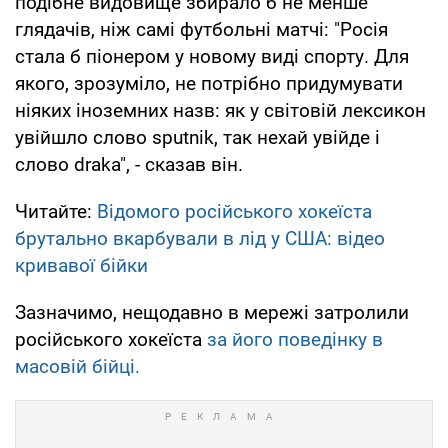
подібне видовище збирало б не менше
глядачів, ніж самі футбольні матчі: "Росія
стала б піонером у новому виді спорту. Для
якого, зрозуміло, не потрібно придумувати
ніяких іноземних назв: як у світовій лексикон
увійшло слово sputnik, так нехай увійде і
слово draka", - сказав він.
Читайте:
Відомого російського хокеїста
брутально вкарбували в лід у США: відео
кривавої бійки
Зазначимо, нещодавно в мережі затролили
російського хокеїста
за його поведінку в
масовій бійці.